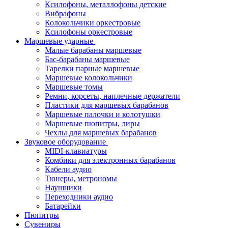
Ксилофоны, металлофоны детские
Вибрафоны
Колокольчики оркестровые
Ксилофоны оркестровые
Маршевые ударные
Малые барабаны маршевые
Бас-барабаны маршевые
Тарелки парные маршевые
Маршевые колокольчики
Маршевые томы
Ремни, корсеты, наплечные держатели
Пластики для маршевых барабанов
Маршевые палочки и колотушки
Маршевые пюпитры, лиры
Чехлы для маршевых барабанов
Звуковое оборудование
MIDI-клавиатуры
Комбики для электронных барабанов
Кабели аудио
Тюнеры, метрономы
Наушники
Переходники аудио
Батарейки
Пюпитры
Сувениры