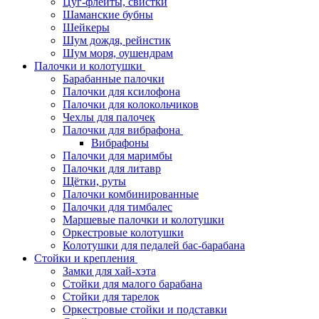
Цуг-флейты, свистки
Шаманские бубны
Шейкеры
Шум дождя, рейнстик
Шум моря, оушендрам
Палочки и колотушки
Барабанные палочки
Палочки для ксилофона
Палочки для колокольчиков
Чехлы для палочек
Палочки для вибрафона
Вибрафоны
Палочки для маримбы
Палочки для литавр
Щётки, руты
Палочки комбинированные
Палочки для тимбалес
Маршевые палочки и колотушки
Оркестровые колотушки
Колотушки для педалей бас-барабана
Стойки и крепления
Замки для хай-хэта
Стойки для малого барабана
Стойки для тарелок
Оркестровые стойки и подставки