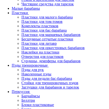
Чистящие средства для тарелок
Малые барабаны
Пластики
Пластики для малого барабана
Пластики для том-томов
Комплекты пластиков
Пластики для бас-барабана
Пластики для маршевых барабанов
Бесшумные сетчатые пластики
Пластики для литавр
Пластики для оркестровых барабанов
Наклейки на пластики
Отверстия для пластиков
Сурдины, демпферы для барабанов
Пэды тренировочные
Пэды для рук
Наколенные пэды
Пэды для педали бас-барабана
Стойки для тренировочных пэдов
Заглушки для барабанов и тарелок
Перкуссия
Барчаймсы
Беллтри
Блоки пластиковые