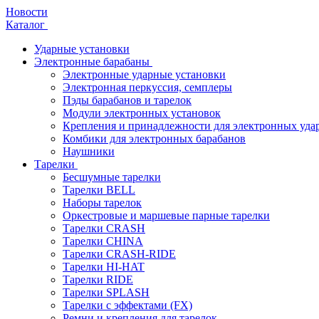
Новости
Каталог
Ударные установки
Электронные барабаны
Электронные ударные установки
Электронная перкуссия, семплеры
Пэды барабанов и тарелок
Модули электронных установок
Крепления и принадлежности для электронных уда
Комбики для электронных барабанов
Наушники
Тарелки
Бесшумные тарелки
Тарелки BELL
Наборы тарелок
Оркестровые и маршевые парные тарелки
Тарелки CRASH
Тарелки CHINA
Тарелки CRASH-RIDE
Тарелки HI-HAT
Тарелки RIDE
Тарелки SPLASH
Тарелки с эффектами (FX)
Ремни и крепления для тарелок