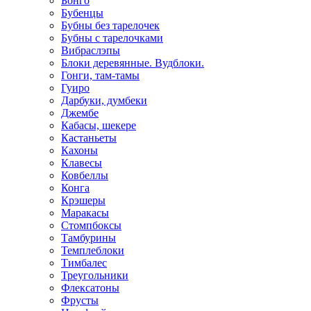
Бонго
Бубенцы
Бубны без тарелочек
Бубны с тарелочками
Вибраслэпы
Блоки деревянные. Вудблоки.
Гонги, там-тамы
Гуиро
Дарбуки, думбеки
Джембе
Кабасы, шекере
Кастаньеты
Кахоны
Клавесы
Ковбеллы
Конга
Крэшеры
Маракасы
Стомпбоксы
Тамбурины
Темплеблоки
Тимбалес
Треугольники
Флексатоны
Фрусты