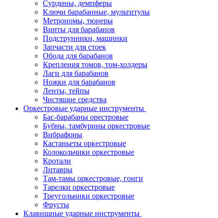
Сурдины, демпферы
Ключи барабанные, мультитулы
Метрономы, тюнеры
Винты для барабанов
Подструнники, машинки
Запчасти для стоек
Обода для барабанов
Крепления томов, том-холдеры
Лаги для барабанов
Ножки для барабанов
Ленты, тейпы
Чистящие средства
Оркестровые ударные инструменты
Бас-барабаны орестровые
Бубны, тамбурины оркестровые
Вибрафоны
Кастаньеты оркестровые
Колокольчики оркестровые
Кротали
Литавры
Там-тамы оркестровые, гонги
Тарелки оркестровые
Треугольники оркестровые
Фрусты
Клавишные ударные инструменты