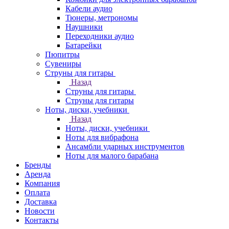
Кабели аудио
Тюнеры, метрономы
Наушники
Переходники аудио
Батарейки
Пюпитры
Сувениры
Струны для гитары
Назад
Струны для гитары
Струны для гитары
Ноты, диски, учебники
Назад
Ноты, диски, учебники
Ноты для вибрафона
Ансамбли ударных инструментов
Ноты для малого барабана
Бренды
Аренда
Компания
Оплата
Доставка
Новости
Контакты