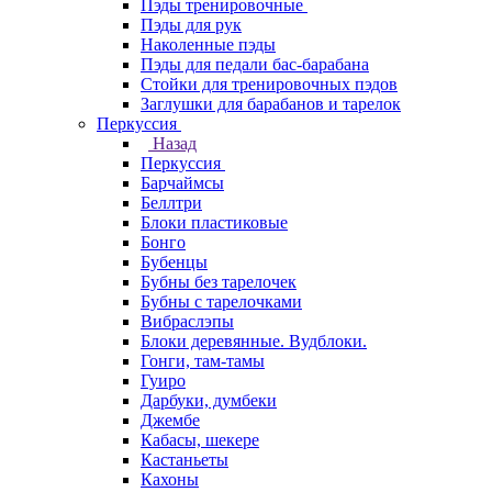
Пэды тренировочные
Пэды для рук
Наколенные пэды
Пэды для педали бас-барабана
Стойки для тренировочных пэдов
Заглушки для барабанов и тарелок
Перкуссия
Назад
Перкуссия
Барчаймсы
Беллтри
Блоки пластиковые
Бонго
Бубенцы
Бубны без тарелочек
Бубны с тарелочками
Вибраслэпы
Блоки деревянные. Вудблоки.
Гонги, там-тамы
Гуиро
Дарбуки, думбеки
Джембе
Кабасы, шекере
Кастаньеты
Кахоны