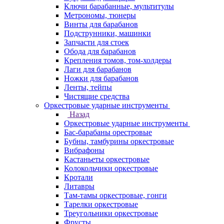
Ключи барабанные, мультитулы
Метрономы, тюнеры
Винты для барабанов
Подструнники, машинки
Запчасти для стоек
Обода для барабанов
Крепления томов, том-холдеры
Лаги для барабанов
Ножки для барабанов
Ленты, тейпы
Чистящие средства
Оркестровые ударные инструменты
Назад
Оркестровые ударные инструменты
Бас-барабаны орестровые
Бубны, тамбурины оркестровые
Вибрафоны
Кастаньеты оркестровые
Колокольчики оркестровые
Кротали
Литавры
Там-тамы оркестровые, гонги
Тарелки оркестровые
Треугольники оркестровые
Фрусты