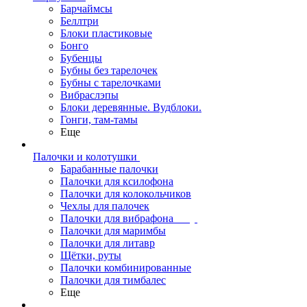
Барчаймсы
Беллтри
Блоки пластиковые
Бонго
Бубенцы
Бубны без тарелочек
Бубны с тарелочками
Вибраслэпы
Блоки деревянные. Вудблоки.
Гонги, там-тамы
Еще
Палочки и колотушки
Барабанные палочки
Палочки для ксилофона
Палочки для колокольчиков
Чехлы для палочек
Палочки для вибрафона
Палочки для маримбы
Палочки для литавр
Щётки, руты
Палочки комбинированные
Палочки для тимбалес
Еще