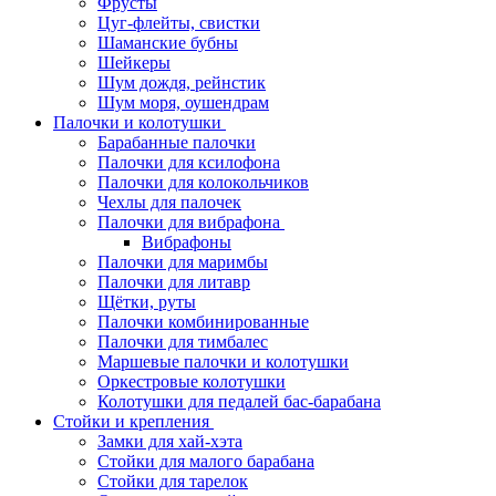
Фрусты
Цуг-флейты, свистки
Шаманские бубны
Шейкеры
Шум дождя, рейнстик
Шум моря, оушендрам
Палочки и колотушки
Барабанные палочки
Палочки для ксилофона
Палочки для колокольчиков
Чехлы для палочек
Палочки для вибрафона
Вибрафоны
Палочки для маримбы
Палочки для литавр
Щётки, руты
Палочки комбинированные
Палочки для тимбалес
Маршевые палочки и колотушки
Оркестровые колотушки
Колотушки для педалей бас-барабана
Стойки и крепления
Замки для хай-хэта
Стойки для малого барабана
Стойки для тарелок