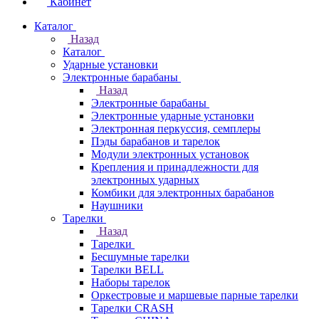
Кабинет
Каталог
Назад
Каталог
Ударные установки
Электронные барабаны
Назад
Электронные барабаны
Электронные ударные установки
Электронная перкуссия, семплеры
Пэды барабанов и тарелок
Модули электронных установок
Крепления и принадлежности для
электронных ударных
Комбики для электронных барабанов
Наушники
Тарелки
Назад
Тарелки
Бесшумные тарелки
Тарелки BELL
Наборы тарелок
Оркестровые и маршевые парные тарелки
Тарелки CRASH