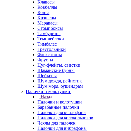
Клавесы
Ковбеллы
Конга
Крэшеры
Маракасы
Стомпбоксы
Тамбурины
Темплеблоки
Тимбалес
Треугольники
Флексатоны
Фрусты
Цуг-флейты, свистки
Шаманские бубны
Шейкеры
Шум дождя, рейнстик
Шум моря, оушендрам
Палочки и колотушки
Назад
Палочки и колотушки
Барабанные палочки
Палочки для ксилофона
Палочки для колокольчиков
Чехлы для палочек
Палочки для вибрафона