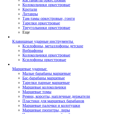
Кастаньеты оркестровые
Колокольчики оркестровые
Кротали
Литавры
Там-тамы оркестровые, гонги
Тарелки оркестровые
Треугольники оркестровые
Еще
Клавишные ударные инструменты
Ксилофоны, металлофоны детские
Вибрафоны
Колокольчики оркестровые
Ксилофоны оркестровые
Маршевые ударные
Малые барабаны маршевые
Бас-барабаны маршевые
Тарелки парные маршевые
Маршевые колокольчики
Маршевые томы
Ремни, корсеты, наплечные держатели
Пластики для маршевых барабанов
Маршевые палочки и колотушки
Маршевые пюпитры, лиры