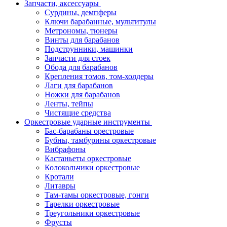
Запчасти, аксессуары
Сурдины, демпферы
Ключи барабанные, мультитулы
Метрономы, тюнеры
Винты для барабанов
Подструнники, машинки
Запчасти для стоек
Обода для барабанов
Крепления томов, том-холдеры
Лаги для барабанов
Ножки для барабанов
Ленты, тейпы
Чистящие средства
Оркестровые ударные инструменты
Бас-барабаны орестровые
Бубны, тамбурины оркестровые
Вибрафоны
Кастаньеты оркестровые
Колокольчики оркестровые
Кротали
Литавры
Там-тамы оркестровые, гонги
Тарелки оркестровые
Треугольники оркестровые
Фрусты