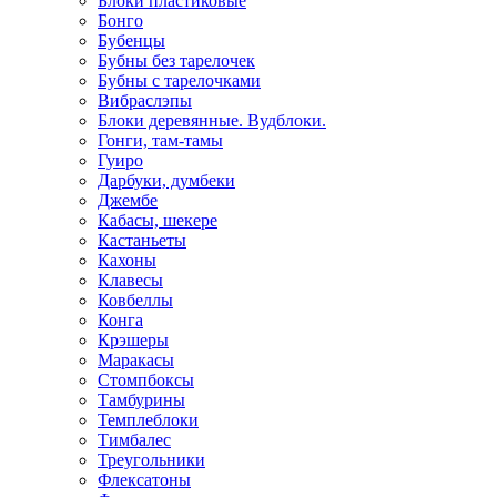
Блоки пластиковые
Бонго
Бубенцы
Бубны без тарелочек
Бубны с тарелочками
Вибраслэпы
Блоки деревянные. Вудблоки.
Гонги, там-тамы
Гуиро
Дарбуки, думбеки
Джембе
Кабасы, шекере
Кастаньеты
Кахоны
Клавесы
Ковбеллы
Конга
Крэшеры
Маракасы
Стомпбоксы
Тамбурины
Темплеблоки
Тимбалес
Треугольники
Флексатоны