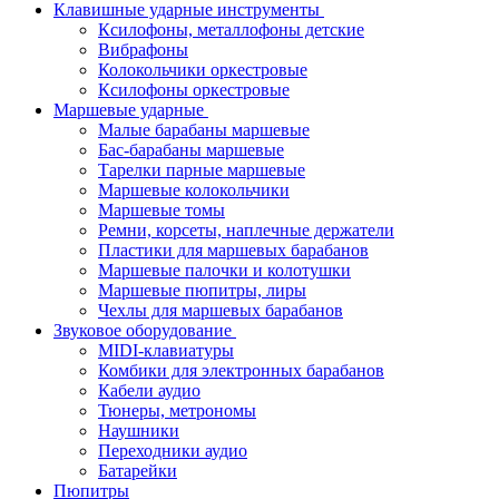
Клавишные ударные инструменты
Ксилофоны, металлофоны детские
Вибрафоны
Колокольчики оркестровые
Ксилофоны оркестровые
Маршевые ударные
Малые барабаны маршевые
Бас-барабаны маршевые
Тарелки парные маршевые
Маршевые колокольчики
Маршевые томы
Ремни, корсеты, наплечные держатели
Пластики для маршевых барабанов
Маршевые палочки и колотушки
Маршевые пюпитры, лиры
Чехлы для маршевых барабанов
Звуковое оборудование
MIDI-клавиатуры
Комбики для электронных барабанов
Кабели аудио
Тюнеры, метрономы
Наушники
Переходники аудио
Батарейки
Пюпитры