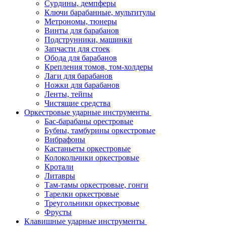
Сурдины, демпферы
Ключи барабанные, мультитулы
Метрономы, тюнеры
Винты для барабанов
Подструнники, машинки
Запчасти для стоек
Обода для барабанов
Крепления томов, том-холдеры
Лаги для барабанов
Ножки для барабанов
Ленты, тейпы
Чистящие средства
Оркестровые ударные инструменты
Бас-барабаны орестровые
Бубны, тамбурины оркестровые
Вибрафоны
Кастаньеты оркестровые
Колокольчики оркестровые
Кротали
Литавры
Там-тамы оркестровые, гонги
Тарелки оркестровые
Треугольники оркестровые
Фрусты
Клавишные ударные инструменты