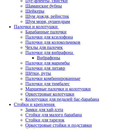
Цуг-флейты, свистки
Шаманские бубны
Шейкеры
Шум дождя, рейнстик
Шум моря, оушендрам
Палочки и колотушки
Барабанные палочки
Палочки для ксилофона
Палочки для колокольчиков
Чехлы для палочек
Палочки для вибрафона
Вибрафоны
Палочки для маримбы
Палочки для литавр
Щётки, руты
Палочки комбинированные
Палочки для тимбалес
Маршевые палочки и колотушки
Оркестровые колотушки
Колотушки для педалей бас-барабана
Стойки и крепления
Замки для хай-хэта
Стойки для малого барабана
Стойки для тарелок
Оркестровые стойки и подставки