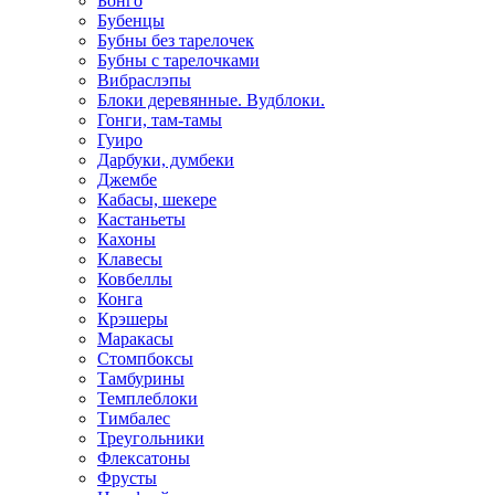
Бонго
Бубенцы
Бубны без тарелочек
Бубны с тарелочками
Вибраслэпы
Блоки деревянные. Вудблоки.
Гонги, там-тамы
Гуиро
Дарбуки, думбеки
Джембе
Кабасы, шекере
Кастаньеты
Кахоны
Клавесы
Ковбеллы
Конга
Крэшеры
Маракасы
Стомпбоксы
Тамбурины
Темплеблоки
Тимбалес
Треугольники
Флексатоны
Фрусты