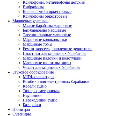
Ксилофоны, металлофоны детские
Вибрафоны
Колокольчики оркестровые
Ксилофоны оркестровые
Маршевые ударные
Малые барабаны маршевые
Бас-барабаны маршевые
Тарелки парные маршевые
Маршевые колокольчики
Маршевые томы
Ремни, корсеты, наплечные держатели
Пластики для маршевых барабанов
Маршевые палочки и колотушки
Маршевые пюпитры, лиры
Чехлы для маршевых барабанов
Звуковое оборудование
MIDI-клавиатуры
Комбики для электронных барабанов
Кабели аудио
Тюнеры, метрономы
Наушники
Переходники аудио
Батарейки
Пюпитры
Сувениры