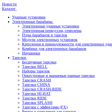
Новости
Каталог
Ударные установки
Электронные барабаны
Электронные ударные установки
Электронная перкуссия, семплеры
Пэды барабанов и тарелок
Модули электронных установок
Крепления и принадлежности для электронных уда
Комбики для электронных барабанов
Наушники
Тарелки
Бесшумные тарелки
Тарелки BELL
Наборы тарелок
Оркестровые и маршевые парные тарелки
Тарелки CRASH
Тарелки CHINA
Тарелки CRASH-RIDE
Тарелки HI-HAT
Тарелки RIDE
Тарелки SPLASH
Тарелки с эффектами (FX)
Ремни и крепления для тарелок