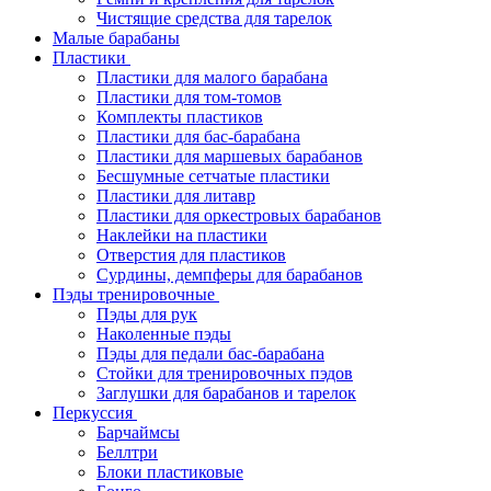
Чистящие средства для тарелок
Малые барабаны
Пластики
Пластики для малого барабана
Пластики для том-томов
Комплекты пластиков
Пластики для бас-барабана
Пластики для маршевых барабанов
Бесшумные сетчатые пластики
Пластики для литавр
Пластики для оркестровых барабанов
Наклейки на пластики
Отверстия для пластиков
Сурдины, демпферы для барабанов
Пэды тренировочные
Пэды для рук
Наколенные пэды
Пэды для педали бас-барабана
Стойки для тренировочных пэдов
Заглушки для барабанов и тарелок
Перкуссия
Барчаймсы
Беллтри
Блоки пластиковые