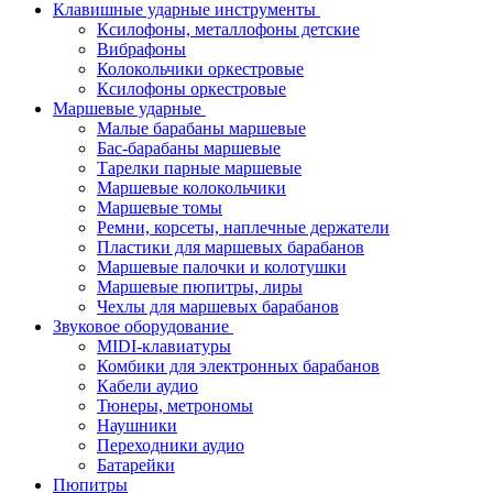
Клавишные ударные инструменты
Ксилофоны, металлофоны детские
Вибрафоны
Колокольчики оркестровые
Ксилофоны оркестровые
Маршевые ударные
Малые барабаны маршевые
Бас-барабаны маршевые
Тарелки парные маршевые
Маршевые колокольчики
Маршевые томы
Ремни, корсеты, наплечные держатели
Пластики для маршевых барабанов
Маршевые палочки и колотушки
Маршевые пюпитры, лиры
Чехлы для маршевых барабанов
Звуковое оборудование
MIDI-клавиатуры
Комбики для электронных барабанов
Кабели аудио
Тюнеры, метрономы
Наушники
Переходники аудио
Батарейки
Пюпитры