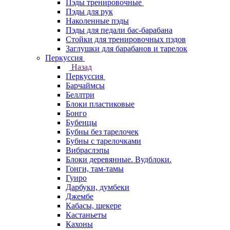
Пэды тренировочные
Пэды для рук
Наколенные пэды
Пэды для педали бас-барабана
Стойки для тренировочных пэдов
Заглушки для барабанов и тарелок
Перкуссия
Назад
Перкуссия
Барчаймсы
Беллтри
Блоки пластиковые
Бонго
Бубенцы
Бубны без тарелочек
Бубны с тарелочками
Вибраслэпы
Блоки деревянные. Вудблоки.
Гонги, там-тамы
Гуиро
Дарбуки, думбеки
Джембе
Кабасы, шекере
Кастаньеты
Кахоны