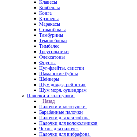
Клавесы
Ковбеллы
Конга
Крэшеры
Маракасы
Стомпбоксы
Тамбурины
Темплеблоки
Тимбалес
Треугольники
Флексатоны
Фрусты
Цуг-флейты, свистки
Шаманские бубны
Шейкеры
Шум дождя, рейнстик
Шум моря, оушендрам
Палочки и колотушки
Назад
Палочки и колотушки
Барабанные палочки
Палочки для ксилофона
Палочки для колокольчиков
Чехлы для палочек
Палочки для вибрафона