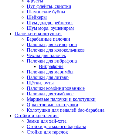
Фрусты
Цуг-флейты, свистки
Шаманские бубны
Шейкеры
Шум дождя, рейнстик
Шум моря, оушендрам
Палочки и колотушки
Барабанные палочки
Палочки для ксилофона
Палочки для колокольчиков
Чехлы для палочек
Палочки для вибрафона
Вибрафоны
Палочки для маримбы
Палочки для литавр
Щётки, руты
Палочки комбинированные
Палочки для тимбалес
Маршевые палочки и колотушки
Оркестровые колотушки
Колотушки для педалей бас-барабана
Стойки и крепления
Замки для хай-хэта
Стойки для малого барабана
Стойки для тарелок