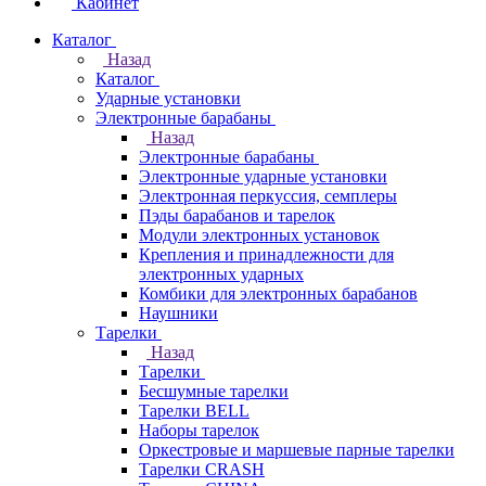
Кабинет
Каталог
Назад
Каталог
Ударные установки
Электронные барабаны
Назад
Электронные барабаны
Электронные ударные установки
Электронная перкуссия, семплеры
Пэды барабанов и тарелок
Модули электронных установок
Крепления и принадлежности для
электронных ударных
Комбики для электронных барабанов
Наушники
Тарелки
Назад
Тарелки
Бесшумные тарелки
Тарелки BELL
Наборы тарелок
Оркестровые и маршевые парные тарелки
Тарелки CRASH