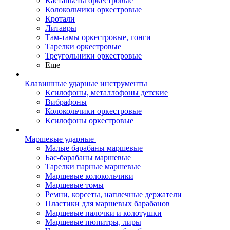
Кастаньеты оркестровые
Колокольчики оркестровые
Кротали
Литавры
Там-тамы оркестровые, гонги
Тарелки оркестровые
Треугольники оркестровые
Еще
Клавишные ударные инструменты
Ксилофоны, металлофоны детские
Вибрафоны
Колокольчики оркестровые
Ксилофоны оркестровые
Маршевые ударные
Малые барабаны маршевые
Бас-барабаны маршевые
Тарелки парные маршевые
Маршевые колокольчики
Маршевые томы
Ремни, корсеты, наплечные держатели
Пластики для маршевых барабанов
Маршевые палочки и колотушки
Маршевые пюпитры, лиры