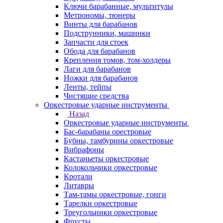
Ключи барабанные, мультитулы
Метрономы, тюнеры
Винты для барабанов
Подструнники, машинки
Запчасти для стоек
Обода для барабанов
Крепления томов, том-холдеры
Лаги для барабанов
Ножки для барабанов
Ленты, тейпы
Чистящие средства
Оркестровые ударные инструменты
Назад
Оркестровые ударные инструменты
Бас-барабаны орестровые
Бубны, тамбурины оркестровые
Вибрафоны
Кастаньеты оркестровые
Колокольчики оркестровые
Кротали
Литавры
Там-тамы оркестровые, гонги
Тарелки оркестровые
Треугольники оркестровые
Фрусты