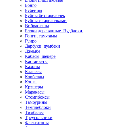
Блоки пластиковые
Бонго
Бубенцы
Бубны без тарелочек
Бубны с тарелочками
Вибраслэпы
Блоки деревянные. Вудблоки.
Гонги, там-тамы
Гуиро
Дарбуки, думбеки
Джембе
Кабасы, шекере
Кастаньеты
Кахоны
Клавесы
Ковбеллы
Конга
Крэшеры
Маракасы
Стомпбоксы
Тамбурины
Темплеблоки
Тимбалес
Треугольники
Флексатоны