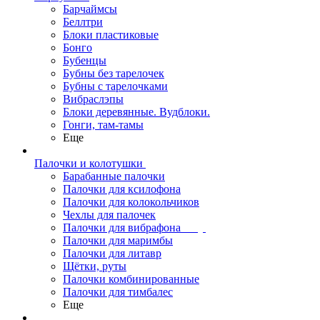
Барчаймсы
Беллтри
Блоки пластиковые
Бонго
Бубенцы
Бубны без тарелочек
Бубны с тарелочками
Вибраслэпы
Блоки деревянные. Вудблоки.
Гонги, там-тамы
Еще
Палочки и колотушки
Барабанные палочки
Палочки для ксилофона
Палочки для колокольчиков
Чехлы для палочек
Палочки для вибрафона
Палочки для маримбы
Палочки для литавр
Щётки, руты
Палочки комбинированные
Палочки для тимбалес
Еще