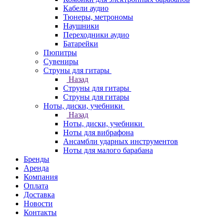
Кабели аудио
Тюнеры, метрономы
Наушники
Переходники аудио
Батарейки
Пюпитры
Сувениры
Струны для гитары
Назад
Струны для гитары
Струны для гитары
Ноты, диски, учебники
Назад
Ноты, диски, учебники
Ноты для вибрафона
Ансамбли ударных инструментов
Ноты для малого барабана
Бренды
Аренда
Компания
Оплата
Доставка
Новости
Контакты