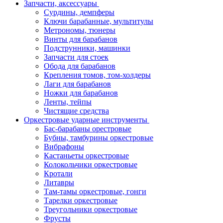
Запчасти, аксессуары
Сурдины, демпферы
Ключи барабанные, мультитулы
Метрономы, тюнеры
Винты для барабанов
Подструнники, машинки
Запчасти для стоек
Обода для барабанов
Крепления томов, том-холдеры
Лаги для барабанов
Ножки для барабанов
Ленты, тейпы
Чистящие средства
Оркестровые ударные инструменты
Бас-барабаны орестровые
Бубны, тамбурины оркестровые
Вибрафоны
Кастаньеты оркестровые
Колокольчики оркестровые
Кротали
Литавры
Там-тамы оркестровые, гонги
Тарелки оркестровые
Треугольники оркестровые
Фрусты