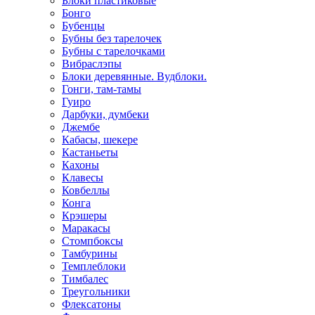
Блоки пластиковые
Бонго
Бубенцы
Бубны без тарелочек
Бубны с тарелочками
Вибраслэпы
Блоки деревянные. Вудблоки.
Гонги, там-тамы
Гуиро
Дарбуки, думбеки
Джембе
Кабасы, шекере
Кастаньеты
Кахоны
Клавесы
Ковбеллы
Конга
Крэшеры
Маракасы
Стомпбоксы
Тамбурины
Темплеблоки
Тимбалес
Треугольники
Флексатоны