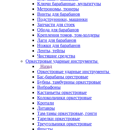
Ключи барабанные, мультитулы
Метрономы, тюнеры
Винты для барабанов
Подструнники, машинки
Запчасти для стоек
Обода для барабанов
Крепления томов, том-холдеры
Лаги для барабанов
Ножки для барабанов
Ленты, тейпы
Чистящие средства
Оркестровые ударные инструменты
Назад
Оркестровые ударные инструменты
Бас-барабаны орестровые
Бубны, тамбурины оркестровые
Вибрафоны
Кастаньеты оркестровые
Колокольчики оркестровые
Кротали
Литавры
Там-тамы оркестровые, гонги
Тарелки оркестровые
Треугольники оркестровые
Фрусты