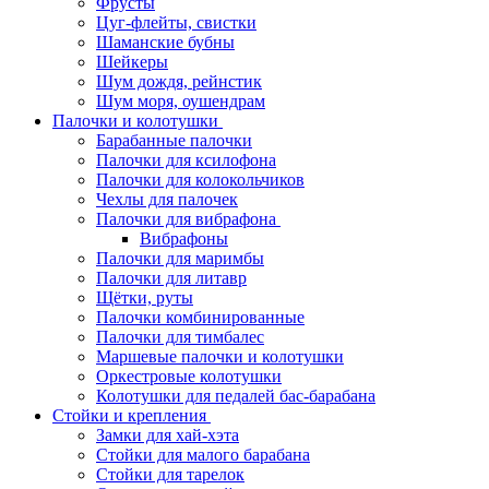
Фрусты
Цуг-флейты, свистки
Шаманские бубны
Шейкеры
Шум дождя, рейнстик
Шум моря, оушендрам
Палочки и колотушки
Барабанные палочки
Палочки для ксилофона
Палочки для колокольчиков
Чехлы для палочек
Палочки для вибрафона
Вибрафоны
Палочки для маримбы
Палочки для литавр
Щётки, руты
Палочки комбинированные
Палочки для тимбалес
Маршевые палочки и колотушки
Оркестровые колотушки
Колотушки для педалей бас-барабана
Стойки и крепления
Замки для хай-хэта
Стойки для малого барабана
Стойки для тарелок