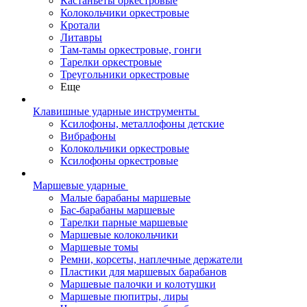
Кастаньеты оркестровые
Колокольчики оркестровые
Кротали
Литавры
Там-тамы оркестровые, гонги
Тарелки оркестровые
Треугольники оркестровые
Еще
Клавишные ударные инструменты
Ксилофоны, металлофоны детские
Вибрафоны
Колокольчики оркестровые
Ксилофоны оркестровые
Маршевые ударные
Малые барабаны маршевые
Бас-барабаны маршевые
Тарелки парные маршевые
Маршевые колокольчики
Маршевые томы
Ремни, корсеты, наплечные держатели
Пластики для маршевых барабанов
Маршевые палочки и колотушки
Маршевые пюпитры, лиры