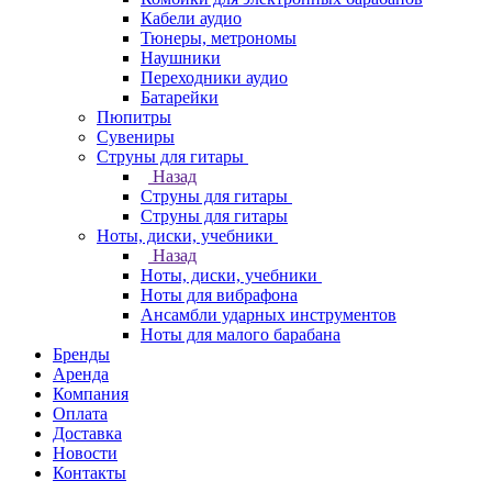
Кабели аудио
Тюнеры, метрономы
Наушники
Переходники аудио
Батарейки
Пюпитры
Сувениры
Струны для гитары
Назад
Струны для гитары
Струны для гитары
Ноты, диски, учебники
Назад
Ноты, диски, учебники
Ноты для вибрафона
Ансамбли ударных инструментов
Ноты для малого барабана
Бренды
Аренда
Компания
Оплата
Доставка
Новости
Контакты