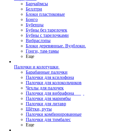
Барчаймсы
Беллтри
Блоки пластиковые
Бонго
Бубенцы
Бубны без тарелочек
Бубны с тарелочками
Вибраслэпы
Блоки деревянные. Вудблоки.
Гонги, там-тамы
Еще
Палочки и колотушки
Барабанные палочки
Палочки для ксилофона
Палочки для колокольчиков
Чехлы для палочек
Палочки для вибрафона
Палочки для маримбы
Палочки для литавр
Щётки, руты
Палочки комбинированные
Палочки для тимбалес
Еще