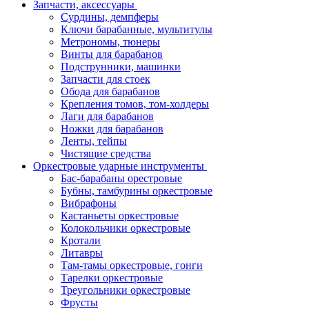
Запчасти, аксессуары
Сурдины, демпферы
Ключи барабанные, мультитулы
Метрономы, тюнеры
Винты для барабанов
Подструнники, машинки
Запчасти для стоек
Обода для барабанов
Крепления томов, том-холдеры
Лаги для барабанов
Ножки для барабанов
Ленты, тейпы
Чистящие средства
Оркестровые ударные инструменты
Бас-барабаны орестровые
Бубны, тамбурины оркестровые
Вибрафоны
Кастаньеты оркестровые
Колокольчики оркестровые
Кротали
Литавры
Там-тамы оркестровые, гонги
Тарелки оркестровые
Треугольники оркестровые
Фрусты