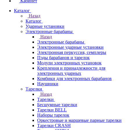
Кабинет
Каталог
Назад
Каталог
Ударные установки
Электронные барабаны
Назад
Электронные барабаны
Электронные ударные установки
Электронная перкуссия, семплеры
Пэды барабанов и тарелок
Модули электронных установок
Крепления и принадлежности для
электронных ударных
Комбики для электронных барабанов
Наушники
Тарелки
Назад
Тарелки
Бесшумные тарелки
Тарелки BELL
Наборы тарелок
Оркестровые и маршевые парные тарелки
Тарелки CRASH