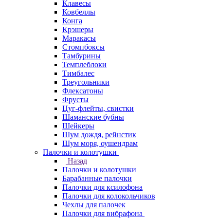
Клавесы
Ковбеллы
Конга
Крэшеры
Маракасы
Стомпбоксы
Тамбурины
Темплеблоки
Тимбалес
Треугольники
Флексатоны
Фрусты
Цуг-флейты, свистки
Шаманские бубны
Шейкеры
Шум дождя, рейнстик
Шум моря, оушендрам
Палочки и колотушки
Назад
Палочки и колотушки
Барабанные палочки
Палочки для ксилофона
Палочки для колокольчиков
Чехлы для палочек
Палочки для вибрафона