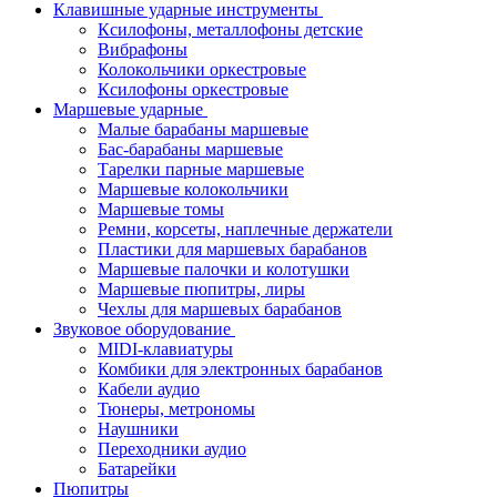
Клавишные ударные инструменты
Ксилофоны, металлофоны детские
Вибрафоны
Колокольчики оркестровые
Ксилофоны оркестровые
Маршевые ударные
Малые барабаны маршевые
Бас-барабаны маршевые
Тарелки парные маршевые
Маршевые колокольчики
Маршевые томы
Ремни, корсеты, наплечные держатели
Пластики для маршевых барабанов
Маршевые палочки и колотушки
Маршевые пюпитры, лиры
Чехлы для маршевых барабанов
Звуковое оборудование
MIDI-клавиатуры
Комбики для электронных барабанов
Кабели аудио
Тюнеры, метрономы
Наушники
Переходники аудио
Батарейки
Пюпитры