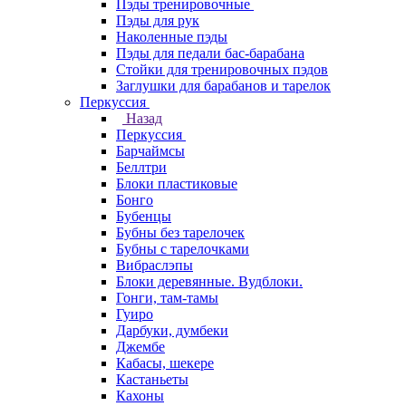
Пэды тренировочные
Пэды для рук
Наколенные пэды
Пэды для педали бас-барабана
Стойки для тренировочных пэдов
Заглушки для барабанов и тарелок
Перкуссия
Назад
Перкуссия
Барчаймсы
Беллтри
Блоки пластиковые
Бонго
Бубенцы
Бубны без тарелочек
Бубны с тарелочками
Вибраслэпы
Блоки деревянные. Вудблоки.
Гонги, там-тамы
Гуиро
Дарбуки, думбеки
Джембе
Кабасы, шекере
Кастаньеты
Кахоны