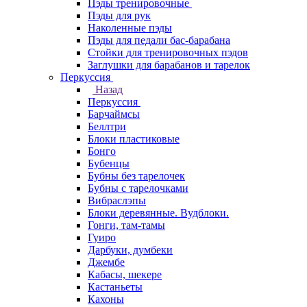
Пэды тренировочные
Пэды для рук
Наколенные пэды
Пэды для педали бас-барабана
Стойки для тренировочных пэдов
Заглушки для барабанов и тарелок
Перкуссия
Назад
Перкуссия
Барчаймсы
Беллтри
Блоки пластиковые
Бонго
Бубенцы
Бубны без тарелочек
Бубны с тарелочками
Вибраслэпы
Блоки деревянные. Вудблоки.
Гонги, там-тамы
Гуиро
Дарбуки, думбеки
Джембе
Кабасы, шекере
Кастаньеты
Кахоны