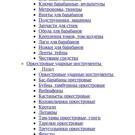
Ключи барабанные, мультитулы
Метрономы, тюнеры
Винты для барабанов
Подструнники, машинки
Запчасти для стоек
Обода для барабанов
Крепления томов, том-холдеры
Лаги для барабанов
Ножки для барабанов
Ленты, тейпы
Чистящие средства
Оркестровые ударные инструменты
Назад
Оркестровые ударные инструменты
Бас-барабаны орестровые
Бубны, тамбурины оркестровые
Вибрафоны
Кастаньеты оркестровые
Колокольчики оркестровые
Кротали
Литавры
Там-тамы оркестровые, гонги
Тарелки оркестровые
Треугольники оркестровые
Фрусты