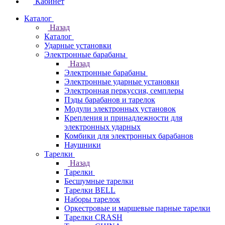
Кабинет
Каталог
Назад
Каталог
Ударные установки
Электронные барабаны
Назад
Электронные барабаны
Электронные ударные установки
Электронная перкуссия, семплеры
Пэды барабанов и тарелок
Модули электронных установок
Крепления и принадлежности для
электронных ударных
Комбики для электронных барабанов
Наушники
Тарелки
Назад
Тарелки
Бесшумные тарелки
Тарелки BELL
Наборы тарелок
Оркестровые и маршевые парные тарелки
Тарелки CRASH