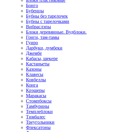
Блоки пластиковые
Бонго
Бубенцы
Бубны без тарелочек
Бубны с тарелочками
Вибраслэпы
Блоки деревянные. Вудблоки.
Гонги, там-тамы
Гуиро
Дарбуки, думбеки
Джембе
Кабасы, шекере
Кастаньеты
Кахоны
Клавесы
Ковбеллы
Конга
Крэшеры
Маракасы
Стомпбоксы
Тамбурины
Темплеблоки
Тимбалес
Треугольники
Флексатоны