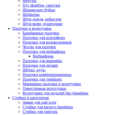
Фрусты
Цуг-флейты, свистки
Шаманские бубны
Шейкеры
Шум дождя, рейнстик
Шум моря, оушендрам
Палочки и колотушки
Барабанные палочки
Палочки для ксилофона
Палочки для колокольчиков
Чехлы для палочек
Палочки для вибрафона
Вибрафоны
Палочки для маримбы
Палочки для литавр
Щётки, руты
Палочки комбинированные
Палочки для тимбалес
Маршевые палочки и колотушки
Оркестровые колотушки
Колотушки для педалей бас-барабана
Стойки и крепления
Замки для хай-хэта
Стойки для малого барабана
Стойки для тарелок