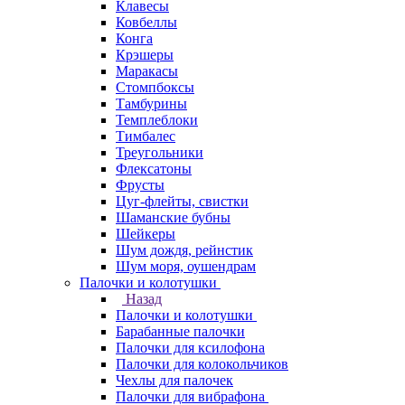
Клавесы
Ковбеллы
Конга
Крэшеры
Маракасы
Стомпбоксы
Тамбурины
Темплеблоки
Тимбалес
Треугольники
Флексатоны
Фрусты
Цуг-флейты, свистки
Шаманские бубны
Шейкеры
Шум дождя, рейнстик
Шум моря, оушендрам
Палочки и колотушки
Назад
Палочки и колотушки
Барабанные палочки
Палочки для ксилофона
Палочки для колокольчиков
Чехлы для палочек
Палочки для вибрафона