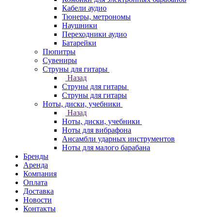
Кабели аудио
Тюнеры, метрономы
Наушники
Переходники аудио
Батарейки
Пюпитры
Сувениры
Струны для гитары
Назад
Струны для гитары
Струны для гитары
Ноты, диски, учебники
Назад
Ноты, диски, учебники
Ноты для вибрафона
Ансамбли ударных инструментов
Ноты для малого барабана
Бренды
Аренда
Компания
Оплата
Доставка
Новости
Контакты