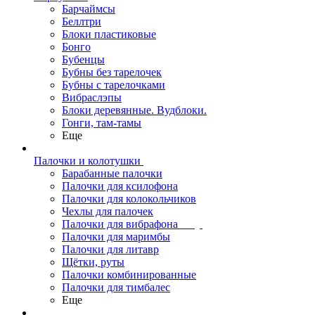
Барчаймсы
Беллтри
Блоки пластиковые
Бонго
Бубенцы
Бубны без тарелочек
Бубны с тарелочками
Вибраслэпы
Блоки деревянные. Вудблоки.
Гонги, там-тамы
Еще
Палочки и колотушки
Барабанные палочки
Палочки для ксилофона
Палочки для колокольчиков
Чехлы для палочек
Палочки для вибрафона
Палочки для маримбы
Палочки для литавр
Щётки, руты
Палочки комбинированные
Палочки для тимбалес
Еще