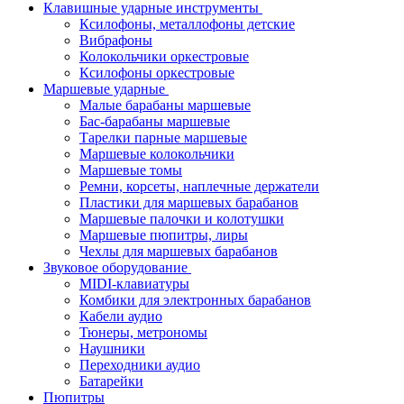
Клавишные ударные инструменты
Ксилофоны, металлофоны детские
Вибрафоны
Колокольчики оркестровые
Ксилофоны оркестровые
Маршевые ударные
Малые барабаны маршевые
Бас-барабаны маршевые
Тарелки парные маршевые
Маршевые колокольчики
Маршевые томы
Ремни, корсеты, наплечные держатели
Пластики для маршевых барабанов
Маршевые палочки и колотушки
Маршевые пюпитры, лиры
Чехлы для маршевых барабанов
Звуковое оборудование
MIDI-клавиатуры
Комбики для электронных барабанов
Кабели аудио
Тюнеры, метрономы
Наушники
Переходники аудио
Батарейки
Пюпитры