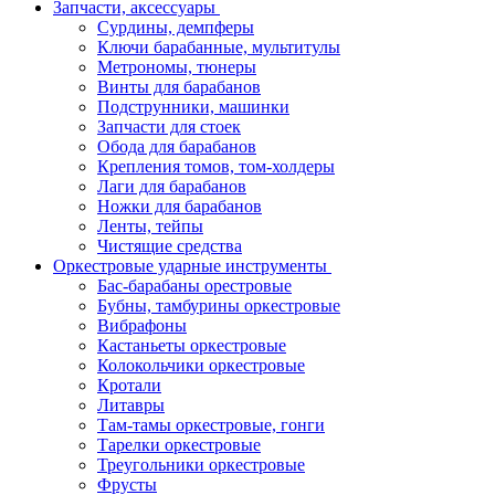
Запчасти, аксессуары
Сурдины, демпферы
Ключи барабанные, мультитулы
Метрономы, тюнеры
Винты для барабанов
Подструнники, машинки
Запчасти для стоек
Обода для барабанов
Крепления томов, том-холдеры
Лаги для барабанов
Ножки для барабанов
Ленты, тейпы
Чистящие средства
Оркестровые ударные инструменты
Бас-барабаны орестровые
Бубны, тамбурины оркестровые
Вибрафоны
Кастаньеты оркестровые
Колокольчики оркестровые
Кротали
Литавры
Там-тамы оркестровые, гонги
Тарелки оркестровые
Треугольники оркестровые
Фрусты