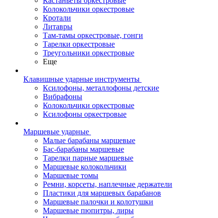
Кастаньеты оркестровые
Колокольчики оркестровые
Кротали
Литавры
Там-тамы оркестровые, гонги
Тарелки оркестровые
Треугольники оркестровые
Еще
Клавишные ударные инструменты
Ксилофоны, металлофоны детские
Вибрафоны
Колокольчики оркестровые
Ксилофоны оркестровые
Маршевые ударные
Малые барабаны маршевые
Бас-барабаны маршевые
Тарелки парные маршевые
Маршевые колокольчики
Маршевые томы
Ремни, корсеты, наплечные держатели
Пластики для маршевых барабанов
Маршевые палочки и колотушки
Маршевые пюпитры, лиры