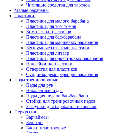
Чистящие средства для тарелок
Малые барабаны
Пластики
Пластики для малого барабана
Пластики для том-томов
Комплекты пластиков
Пластики для бас-барабана
Пластики для маршевых барабанов
Бесшумные сетчатые пластики
Пластики для литавр
Пластики для оркестровых барабанов
Наклейки на пластики
Отверстия для пластиков
Сурдины, демпферы для барабанов
Пэды тренировочные
Пэды для рук
Наколенные пэды
Пэды для педали бас-барабана
Стойки для тренировочных пэдов
Заглушки для барабанов и тарелок
Перкуссия
Барчаймсы
Беллтри
Блоки пластиковые