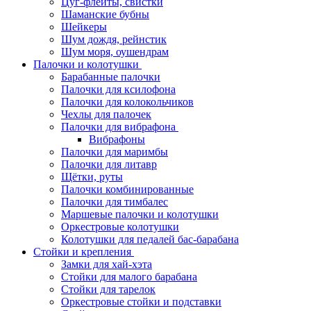
Цуг-флейты, свистки
Шаманские бубны
Шейкеры
Шум дождя, рейнстик
Шум моря, оушендрам
Палочки и колотушки
Барабанные палочки
Палочки для ксилофона
Палочки для колокольчиков
Чехлы для палочек
Палочки для вибрафона
Вибрафоны
Палочки для маримбы
Палочки для литавр
Щётки, руты
Палочки комбинированные
Палочки для тимбалес
Маршевые палочки и колотушки
Оркестровые колотушки
Колотушки для педалей бас-барабана
Стойки и крепления
Замки для хай-хэта
Стойки для малого барабана
Стойки для тарелок
Оркестровые стойки и подставки