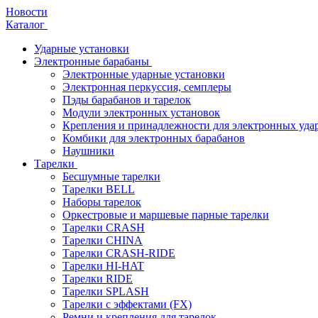
Новости
Каталог
Ударные установки
Электронные барабаны
Электронные ударные установки
Электронная перкуссия, семплеры
Пэды барабанов и тарелок
Модули электронных установок
Крепления и принадлежности для электронных уда
Комбики для электронных барабанов
Наушники
Тарелки
Бесшумные тарелки
Тарелки BELL
Наборы тарелок
Оркестровые и маршевые парные тарелки
Тарелки CRASH
Тарелки CHINA
Тарелки CRASH-RIDE
Тарелки HI-HAT
Тарелки RIDE
Тарелки SPLASH
Тарелки с эффектами (FX)
Ремни и крепления для тарелок