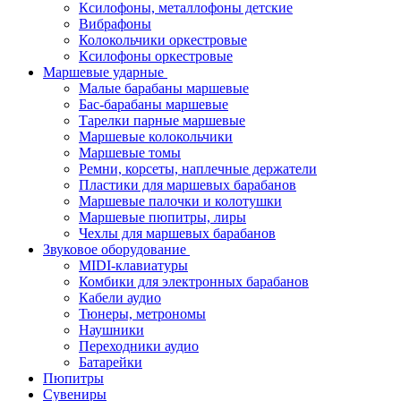
Ксилофоны, металлофоны детские
Вибрафоны
Колокольчики оркестровые
Ксилофоны оркестровые
Маршевые ударные
Малые барабаны маршевые
Бас-барабаны маршевые
Тарелки парные маршевые
Маршевые колокольчики
Маршевые томы
Ремни, корсеты, наплечные держатели
Пластики для маршевых барабанов
Маршевые палочки и колотушки
Маршевые пюпитры, лиры
Чехлы для маршевых барабанов
Звуковое оборудование
MIDI-клавиатуры
Комбики для электронных барабанов
Кабели аудио
Тюнеры, метрономы
Наушники
Переходники аудио
Батарейки
Пюпитры
Сувениры