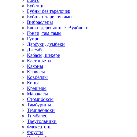
Бонго
Бубенцы
Бубны без тарелочек
Бубны с тарелочками
Вибраслэпы
Блоки деревянные. Вудблоки.
Гонги, там-тамы
Гуиро
Дарбуки, думбеки
Джембе
Кабасы, шекере
Кастаньеты
Кахоны
Клавесы
Ковбеллы
Конга
Крэшеры
Маракасы
Стомпбоксы
Тамбурины
Темплеблоки
Тимбалес
Треугольники
Флексатоны
Фрусты