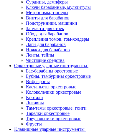
Сурдины, демпферы
Ключи барабанные, мультитулы
Метрономы, тюнеры
Винты для барабанов
Подструнники, машинки
Запчасти для стоек
Обода для барабанов
Крепления томов, том-холдеры
Лаги для барабанов
Ножки для барабанов
Ленты, тейпы
Чистящие средства
Оркестровые ударные инструменты
Бас-барабаны орестровые
Бубны, тамбурины оркестровые
Вибрафоны
Кастаньеты оркестровые
Колокольчики оркестровые
Кротали
Литавры
Там-тамы оркестровые, гонги
Тарелки оркестровые
Треугольники оркестровые
Фрусты
Клавишные ударные инструменты