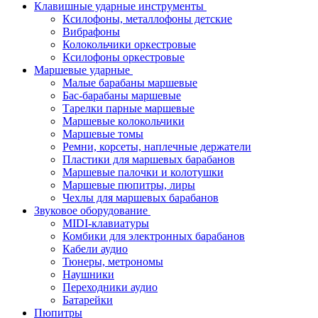
Клавишные ударные инструменты
Ксилофоны, металлофоны детские
Вибрафоны
Колокольчики оркестровые
Ксилофоны оркестровые
Маршевые ударные
Малые барабаны маршевые
Бас-барабаны маршевые
Тарелки парные маршевые
Маршевые колокольчики
Маршевые томы
Ремни, корсеты, наплечные держатели
Пластики для маршевых барабанов
Маршевые палочки и колотушки
Маршевые пюпитры, лиры
Чехлы для маршевых барабанов
Звуковое оборудование
MIDI-клавиатуры
Комбики для электронных барабанов
Кабели аудио
Тюнеры, метрономы
Наушники
Переходники аудио
Батарейки
Пюпитры