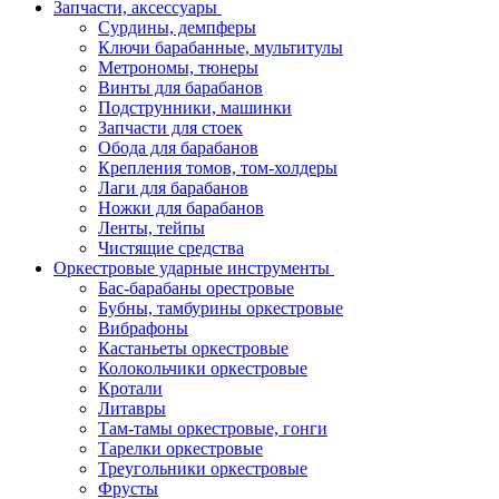
Запчасти, аксессуары
Сурдины, демпферы
Ключи барабанные, мультитулы
Метрономы, тюнеры
Винты для барабанов
Подструнники, машинки
Запчасти для стоек
Обода для барабанов
Крепления томов, том-холдеры
Лаги для барабанов
Ножки для барабанов
Ленты, тейпы
Чистящие средства
Оркестровые ударные инструменты
Бас-барабаны орестровые
Бубны, тамбурины оркестровые
Вибрафоны
Кастаньеты оркестровые
Колокольчики оркестровые
Кротали
Литавры
Там-тамы оркестровые, гонги
Тарелки оркестровые
Треугольники оркестровые
Фрусты