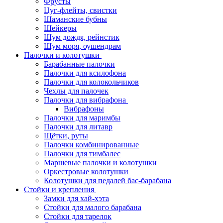
Фрусты
Цуг-флейты, свистки
Шаманские бубны
Шейкеры
Шум дождя, рейнстик
Шум моря, оушендрам
Палочки и колотушки
Барабанные палочки
Палочки для ксилофона
Палочки для колокольчиков
Чехлы для палочек
Палочки для вибрафона
Вибрафоны
Палочки для маримбы
Палочки для литавр
Щётки, руты
Палочки комбинированные
Палочки для тимбалес
Маршевые палочки и колотушки
Оркестровые колотушки
Колотушки для педалей бас-барабана
Стойки и крепления
Замки для хай-хэта
Стойки для малого барабана
Стойки для тарелок