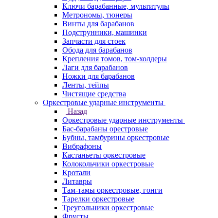
Ключи барабанные, мультитулы
Метрономы, тюнеры
Винты для барабанов
Подструнники, машинки
Запчасти для стоек
Обода для барабанов
Крепления томов, том-холдеры
Лаги для барабанов
Ножки для барабанов
Ленты, тейпы
Чистящие средства
Оркестровые ударные инструменты
Назад
Оркестровые ударные инструменты
Бас-барабаны орестровые
Бубны, тамбурины оркестровые
Вибрафоны
Кастаньеты оркестровые
Колокольчики оркестровые
Кротали
Литавры
Там-тамы оркестровые, гонги
Тарелки оркестровые
Треугольники оркестровые
Фрусты