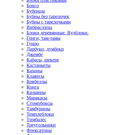
Блоки пластиковые
Бонго
Бубенцы
Бубны без тарелочек
Бубны с тарелочками
Вибраслэпы
Блоки деревянные. Вудблоки.
Гонги, там-тамы
Гуиро
Дарбуки, думбеки
Джембе
Кабасы, шекере
Кастаньеты
Кахоны
Клавесы
Ковбеллы
Конга
Крэшеры
Маракасы
Стомпбоксы
Тамбурины
Темплеблоки
Тимбалес
Треугольники
Флексатоны