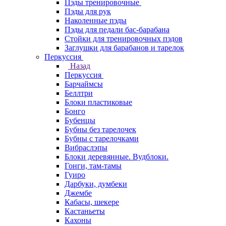
Пэды тренировочные
Пэды для рук
Наколенные пэды
Пэды для педали бас-барабана
Стойки для тренировочных пэдов
Заглушки для барабанов и тарелок
Перкуссия
Назад
Перкуссия
Барчаймсы
Беллтри
Блоки пластиковые
Бонго
Бубенцы
Бубны без тарелочек
Бубны с тарелочками
Вибраслэпы
Блоки деревянные. Вудблоки.
Гонги, там-тамы
Гуиро
Дарбуки, думбеки
Джембе
Кабасы, шекере
Кастаньеты
Кахоны