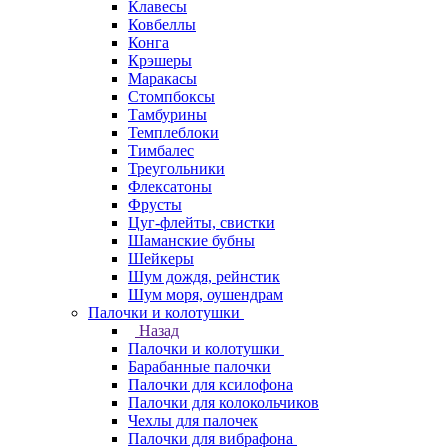
Клавесы
Ковбеллы
Конга
Крэшеры
Маракасы
Стомпбоксы
Тамбурины
Темплеблоки
Тимбалес
Треугольники
Флексатоны
Фрусты
Цуг-флейты, свистки
Шаманские бубны
Шейкеры
Шум дождя, рейнстик
Шум моря, оушендрам
Палочки и колотушки
Назад
Палочки и колотушки
Барабанные палочки
Палочки для ксилофона
Палочки для колокольчиков
Чехлы для палочек
Палочки для вибрафона