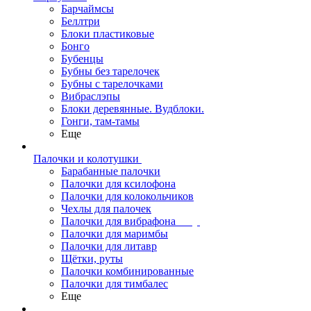
Барчаймсы
Беллтри
Блоки пластиковые
Бонго
Бубенцы
Бубны без тарелочек
Бубны с тарелочками
Вибраслэпы
Блоки деревянные. Вудблоки.
Гонги, там-тамы
Еще
Палочки и колотушки
Барабанные палочки
Палочки для ксилофона
Палочки для колокольчиков
Чехлы для палочек
Палочки для вибрафона
Палочки для маримбы
Палочки для литавр
Щётки, руты
Палочки комбинированные
Палочки для тимбалес
Еще