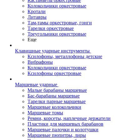
Кастаньеты оркестровые
Колокольчики оркестровые
Кротали
Литавры
Там-тамы оркестровые, гонги
Тарелки оркестровые
Треугольники оркестровые
Еще
Клавишные ударные инструменты
Ксилофоны, металлофоны детские
Вибрафоны
Колокольчики оркестровые
Ксилофоны оркестровые
Маршевые ударные
Малые барабаны маршевые
Бас-барабаны маршевые
Тарелки парные маршевые
Маршевые колокольчики
Маршевые томы
Ремни, корсеты, наплечные держатели
Пластики для маршевых барабанов
Маршевые палочки и колотушки
Маршевые пюпитры, лиры