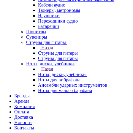
Кабели аудио
Тюнеры, метрономы
Наушники
Переходники аудио
Батарейки
Пюпитры
Сувениры
Струны для гитары
Назад
Струны для гитары
Струны для гитары
Ноты, диски, учебники
Назад
Ноты, диски, учебники
Ноты для вибрафона
Ансамбли ударных инструментов
Ноты для малого барабана
Бренды
Аренда
Компания
Оплата
Доставка
Новости
Контакты