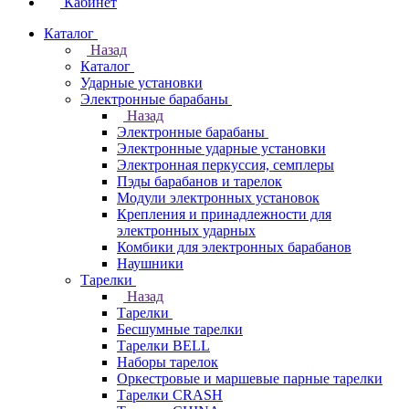
Кабинет
Каталог
Назад
Каталог
Ударные установки
Электронные барабаны
Назад
Электронные барабаны
Электронные ударные установки
Электронная перкуссия, семплеры
Пэды барабанов и тарелок
Модули электронных установок
Крепления и принадлежности для
электронных ударных
Комбики для электронных барабанов
Наушники
Тарелки
Назад
Тарелки
Бесшумные тарелки
Тарелки BELL
Наборы тарелок
Оркестровые и маршевые парные тарелки
Тарелки CRASH