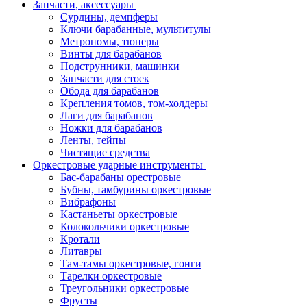
Запчасти, аксессуары
Сурдины, демпферы
Ключи барабанные, мультитулы
Метрономы, тюнеры
Винты для барабанов
Подструнники, машинки
Запчасти для стоек
Обода для барабанов
Крепления томов, том-холдеры
Лаги для барабанов
Ножки для барабанов
Ленты, тейпы
Чистящие средства
Оркестровые ударные инструменты
Бас-барабаны орестровые
Бубны, тамбурины оркестровые
Вибрафоны
Кастаньеты оркестровые
Колокольчики оркестровые
Кротали
Литавры
Там-тамы оркестровые, гонги
Тарелки оркестровые
Треугольники оркестровые
Фрусты