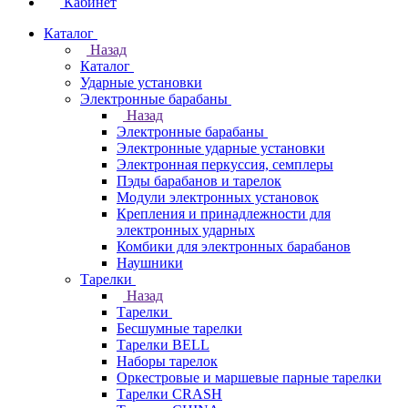
Кабинет
Каталог
Назад
Каталог
Ударные установки
Электронные барабаны
Назад
Электронные барабаны
Электронные ударные установки
Электронная перкуссия, семплеры
Пэды барабанов и тарелок
Модули электронных установок
Крепления и принадлежности для
электронных ударных
Комбики для электронных барабанов
Наушники
Тарелки
Назад
Тарелки
Бесшумные тарелки
Тарелки BELL
Наборы тарелок
Оркестровые и маршевые парные тарелки
Тарелки CRASH