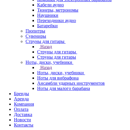
Кабели аудио
Тюнеры, метрономы
Наушники
Переходники аудио
Батарейки
Пюпитры
Сувениры
Струны для гитары
Назад
Струны для гитары
Струны для гитары
Ноты, диски, учебники
Назад
Ноты, диски, учебники
Ноты для вибрафона
Ансамбли ударных инструментов
Ноты для малого барабана
Бренды
Аренда
Компания
Оплата
Доставка
Новости
Контакты