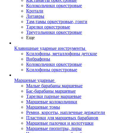
Кастаньеты оркестровые
Колокольчики оркестровые
Кротали
Литавры
Там-тамы оркестровые, гонги
Тарелки оркестровые
Треугольники оркестровые
Еще
Клавишные ударные инструменты
Ксилофоны, металлофоны детские
Вибрафоны
Колокольчики оркестровые
Ксилофоны оркестровые
Маршевые ударные
Малые барабаны маршевые
Бас-барабаны маршевые
Тарелки парные маршевые
Маршевые колокольчики
Маршевые томы
Ремни, корсеты, наплечные держатели
Пластики для маршевых барабанов
Маршевые палочки и колотушки
Маршевые пюпитры, лиры