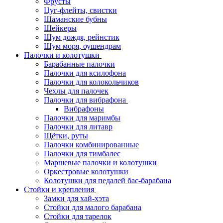
Фрусты
Цуг-флейты, свистки
Шаманские бубны
Шейкеры
Шум дождя, рейнстик
Шум моря, оушендрам
Палочки и колотушки
Барабанные палочки
Палочки для ксилофона
Палочки для колокольчиков
Чехлы для палочек
Палочки для вибрафона
Вибрафоны
Палочки для маримбы
Палочки для литавр
Щётки, руты
Палочки комбинированные
Палочки для тимбалес
Маршевые палочки и колотушки
Оркестровые колотушки
Колотушки для педалей бас-барабана
Стойки и крепления
Замки для хай-хэта
Стойки для малого барабана
Стойки для тарелок