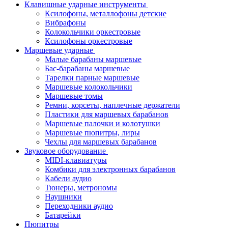
Клавишные ударные инструменты
Ксилофоны, металлофоны детские
Вибрафоны
Колокольчики оркестровые
Ксилофоны оркестровые
Маршевые ударные
Малые барабаны маршевые
Бас-барабаны маршевые
Тарелки парные маршевые
Маршевые колокольчики
Маршевые томы
Ремни, корсеты, наплечные держатели
Пластики для маршевых барабанов
Маршевые палочки и колотушки
Маршевые пюпитры, лиры
Чехлы для маршевых барабанов
Звуковое оборудование
MIDI-клавиатуры
Комбики для электронных барабанов
Кабели аудио
Тюнеры, метрономы
Наушники
Переходники аудио
Батарейки
Пюпитры