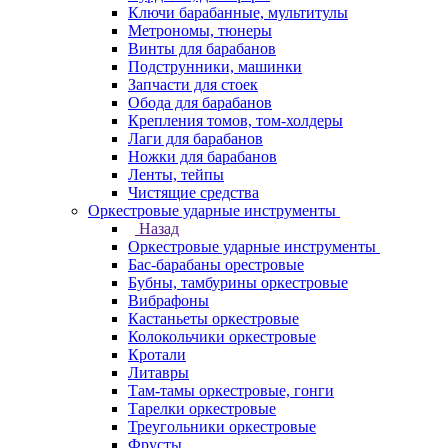
Ключи барабанные, мультитулы
Метрономы, тюнеры
Винты для барабанов
Подструнники, машинки
Запчасти для стоек
Обода для барабанов
Крепления томов, том-холдеры
Лаги для барабанов
Ножки для барабанов
Ленты, тейпы
Чистящие средства
Оркестровые ударные инструменты
Назад
Оркестровые ударные инструменты
Бас-барабаны орестровые
Бубны, тамбурины оркестровые
Вибрафоны
Кастаньеты оркестровые
Колокольчики оркестровые
Кротали
Литавры
Там-тамы оркестровые, гонги
Тарелки оркестровые
Треугольники оркестровые
Фрусты