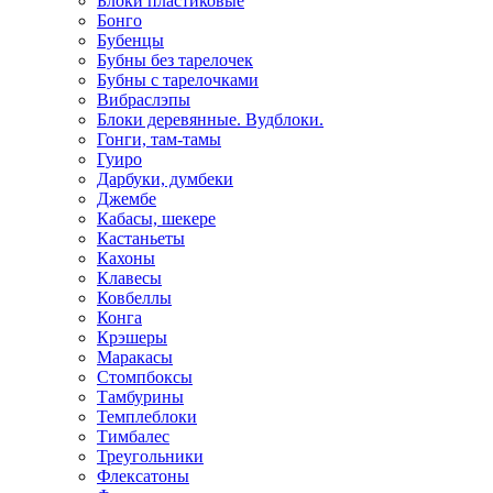
Блоки пластиковые
Бонго
Бубенцы
Бубны без тарелочек
Бубны с тарелочками
Вибраслэпы
Блоки деревянные. Вудблоки.
Гонги, там-тамы
Гуиро
Дарбуки, думбеки
Джембе
Кабасы, шекере
Кастаньеты
Кахоны
Клавесы
Ковбеллы
Конга
Крэшеры
Маракасы
Стомпбоксы
Тамбурины
Темплеблоки
Тимбалес
Треугольники
Флексатоны