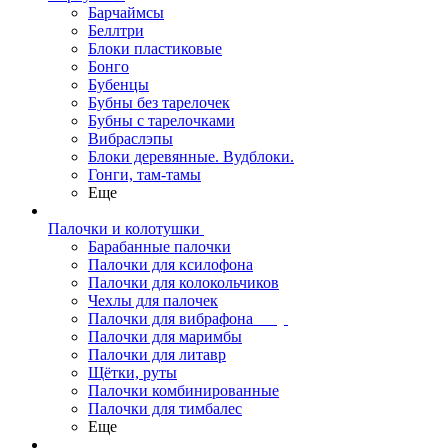
Барчаймсы
Беллтри
Блоки пластиковые
Бонго
Бубенцы
Бубны без тарелочек
Бубны с тарелочками
Вибраслэпы
Блоки деревянные. Вудблоки.
Гонги, там-тамы
Еще
Палочки и колотушки
Барабанные палочки
Палочки для ксилофона
Палочки для колокольчиков
Чехлы для палочек
Палочки для вибрафона
Палочки для маримбы
Палочки для литавр
Щётки, руты
Палочки комбинированные
Палочки для тимбалес
Еще