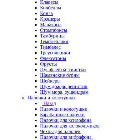
Клавесы
Ковбеллы
Конга
Крэшеры
Маракасы
Стомпбоксы
Тамбурины
Темплеблоки
Тимбалес
Треугольники
Флексатоны
Фрусты
Цуг-флейты, свистки
Шаманские бубны
Шейкеры
Шум дождя, рейнстик
Шум моря, оушендрам
Палочки и колотушки
Назад
Палочки и колотушки
Барабанные палочки
Палочки для ксилофона
Палочки для колокольчиков
Чехлы для палочек
Палочки для вибрафона