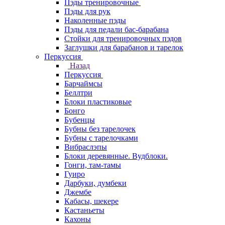
Пэды тренировочные
Пэды для рук
Наколенные пэды
Пэды для педали бас-барабана
Стойки для тренировочных пэдов
Заглушки для барабанов и тарелок
Перкуссия
Назад
Перкуссия
Барчаймсы
Беллтри
Блоки пластиковые
Бонго
Бубенцы
Бубны без тарелочек
Бубны с тарелочками
Вибраслэпы
Блоки деревянные. Вудблоки.
Гонги, там-тамы
Гуиро
Дарбуки, думбеки
Джембе
Кабасы, шекере
Кастаньеты
Кахоны