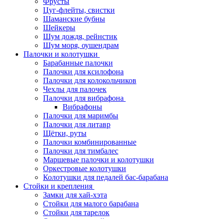
Фрусты
Цуг-флейты, свистки
Шаманские бубны
Шейкеры
Шум дождя, рейнстик
Шум моря, оушендрам
Палочки и колотушки
Барабанные палочки
Палочки для ксилофона
Палочки для колокольчиков
Чехлы для палочек
Палочки для вибрафона
Вибрафоны
Палочки для маримбы
Палочки для литавр
Щётки, руты
Палочки комбинированные
Палочки для тимбалес
Маршевые палочки и колотушки
Оркестровые колотушки
Колотушки для педалей бас-барабана
Стойки и крепления
Замки для хай-хэта
Стойки для малого барабана
Стойки для тарелок