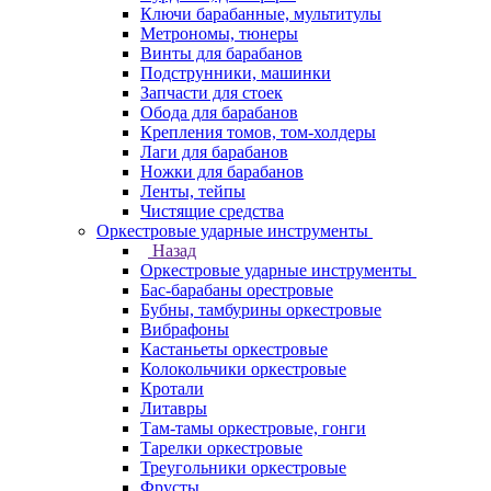
Ключи барабанные, мультитулы
Метрономы, тюнеры
Винты для барабанов
Подструнники, машинки
Запчасти для стоек
Обода для барабанов
Крепления томов, том-холдеры
Лаги для барабанов
Ножки для барабанов
Ленты, тейпы
Чистящие средства
Оркестровые ударные инструменты
Назад
Оркестровые ударные инструменты
Бас-барабаны орестровые
Бубны, тамбурины оркестровые
Вибрафоны
Кастаньеты оркестровые
Колокольчики оркестровые
Кротали
Литавры
Там-тамы оркестровые, гонги
Тарелки оркестровые
Треугольники оркестровые
Фрусты