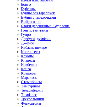
Блоки пластиковые
Бонго
Бубенцы
Бубны без тарелочек
Бубны с тарелочками
Вибраслэпы
Блоки деревянные. Вудблоки.
Гонги, там-тамы
Гуиро
Дарбуки, думбеки
Джембе
Кабасы, шекере
Кастаньеты
Кахоны
Клавесы
Ковбеллы
Конга
Крэшеры
Маракасы
Стомпбоксы
Тамбурины
Темплеблоки
Тимбалес
Треугольники
Флексатоны