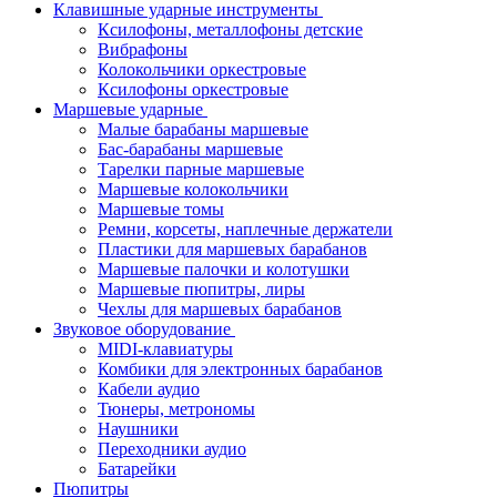
Клавишные ударные инструменты
Ксилофоны, металлофоны детские
Вибрафоны
Колокольчики оркестровые
Ксилофоны оркестровые
Маршевые ударные
Малые барабаны маршевые
Бас-барабаны маршевые
Тарелки парные маршевые
Маршевые колокольчики
Маршевые томы
Ремни, корсеты, наплечные держатели
Пластики для маршевых барабанов
Маршевые палочки и колотушки
Маршевые пюпитры, лиры
Чехлы для маршевых барабанов
Звуковое оборудование
MIDI-клавиатуры
Комбики для электронных барабанов
Кабели аудио
Тюнеры, метрономы
Наушники
Переходники аудио
Батарейки
Пюпитры