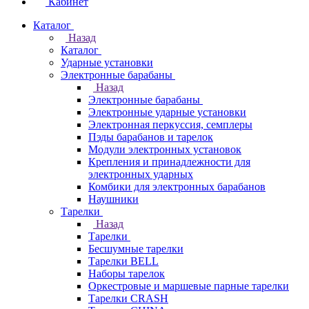
Кабинет
Каталог
Назад
Каталог
Ударные установки
Электронные барабаны
Назад
Электронные барабаны
Электронные ударные установки
Электронная перкуссия, семплеры
Пэды барабанов и тарелок
Модули электронных установок
Крепления и принадлежности для
электронных ударных
Комбики для электронных барабанов
Наушники
Тарелки
Назад
Тарелки
Бесшумные тарелки
Тарелки BELL
Наборы тарелок
Оркестровые и маршевые парные тарелки
Тарелки CRASH