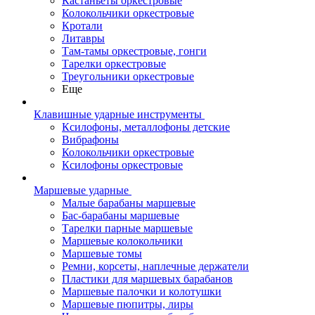
Кастаньеты оркестровые
Колокольчики оркестровые
Кротали
Литавры
Там-тамы оркестровые, гонги
Тарелки оркестровые
Треугольники оркестровые
Еще
Клавишные ударные инструменты
Ксилофоны, металлофоны детские
Вибрафоны
Колокольчики оркестровые
Ксилофоны оркестровые
Маршевые ударные
Малые барабаны маршевые
Бас-барабаны маршевые
Тарелки парные маршевые
Маршевые колокольчики
Маршевые томы
Ремни, корсеты, наплечные держатели
Пластики для маршевых барабанов
Маршевые палочки и колотушки
Маршевые пюпитры, лиры