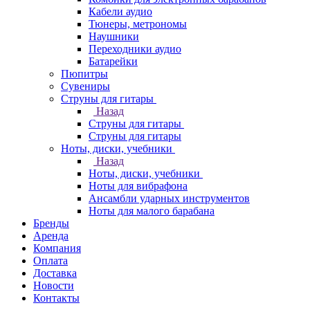
Кабели аудио
Тюнеры, метрономы
Наушники
Переходники аудио
Батарейки
Пюпитры
Сувениры
Струны для гитары
Назад
Струны для гитары
Струны для гитары
Ноты, диски, учебники
Назад
Ноты, диски, учебники
Ноты для вибрафона
Ансамбли ударных инструментов
Ноты для малого барабана
Бренды
Аренда
Компания
Оплата
Доставка
Новости
Контакты