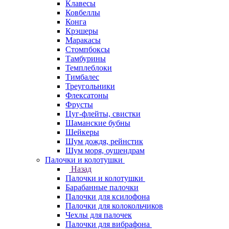
Клавесы
Ковбеллы
Конга
Крэшеры
Маракасы
Стомпбоксы
Тамбурины
Темплеблоки
Тимбалес
Треугольники
Флексатоны
Фрусты
Цуг-флейты, свистки
Шаманские бубны
Шейкеры
Шум дождя, рейнстик
Шум моря, оушендрам
Палочки и колотушки
Назад
Палочки и колотушки
Барабанные палочки
Палочки для ксилофона
Палочки для колокольчиков
Чехлы для палочек
Палочки для вибрафона