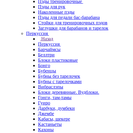
Пэды тренировочные
Пэды для рук
Наколенные пэды
Пэды для педали бас-барабана
Стойки для тренировочных пэдов
Заглушки для барабанов и тарелок
Перкуссия
Назад
Перкуссия
Барчаймсы
Беллтри
Блоки пластиковые
Бонго
Бубенцы
Бубны без тарелочек
Бубны с тарелочками
Вибраслэпы
Блоки деревянные. Вудблоки.
Гонги, там-тамы
Гуиро
Дарбуки, думбеки
Джембе
Кабасы, шекере
Кастаньеты
Кахоны