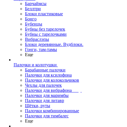
Барчаймсы
Беллтри
Блоки пластиковые
Бонго
Бубенцы
Бубны без тарелочек
Бубны с тарелочками
Вибраслэпы
Блоки деревянные. Вудблоки.
Гонги, там-тамы
Еще
Палочки и колотушки
Барабанные палочки
Палочки для ксилофона
Палочки для колокольчиков
Чехлы для палочек
Палочки для вибрафона
Палочки для маримбы
Палочки для литавр
Щётки, руты
Палочки комбинированные
Палочки для тимбалес
Еще