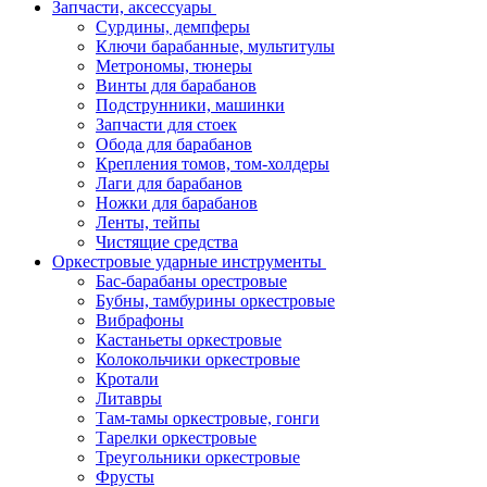
Запчасти, аксессуары
Сурдины, демпферы
Ключи барабанные, мультитулы
Метрономы, тюнеры
Винты для барабанов
Подструнники, машинки
Запчасти для стоек
Обода для барабанов
Крепления томов, том-холдеры
Лаги для барабанов
Ножки для барабанов
Ленты, тейпы
Чистящие средства
Оркестровые ударные инструменты
Бас-барабаны орестровые
Бубны, тамбурины оркестровые
Вибрафоны
Кастаньеты оркестровые
Колокольчики оркестровые
Кротали
Литавры
Там-тамы оркестровые, гонги
Тарелки оркестровые
Треугольники оркестровые
Фрусты