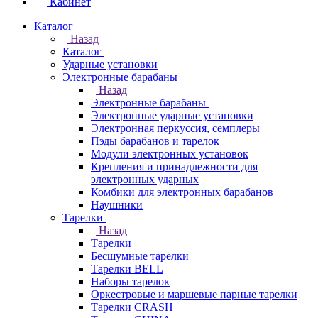
Кабинет
Каталог
Назад
Каталог
Ударные установки
Электронные барабаны
Назад
Электронные барабаны
Электронные ударные установки
Электронная перкуссия, семплеры
Пэды барабанов и тарелок
Модули электронных установок
Крепления и принадлежности для
электронных ударных
Комбики для электронных барабанов
Наушники
Тарелки
Назад
Тарелки
Бесшумные тарелки
Тарелки BELL
Наборы тарелок
Оркестровые и маршевые парные тарелки
Тарелки CRASH