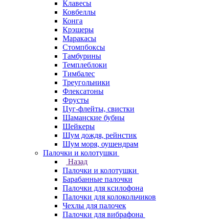
Клавесы
Ковбеллы
Конга
Крэшеры
Маракасы
Стомпбоксы
Тамбурины
Темплеблоки
Тимбалес
Треугольники
Флексатоны
Фрусты
Цуг-флейты, свистки
Шаманские бубны
Шейкеры
Шум дождя, рейнстик
Шум моря, оушендрам
Палочки и колотушки
Назад
Палочки и колотушки
Барабанные палочки
Палочки для ксилофона
Палочки для колокольчиков
Чехлы для палочек
Палочки для вибрафона