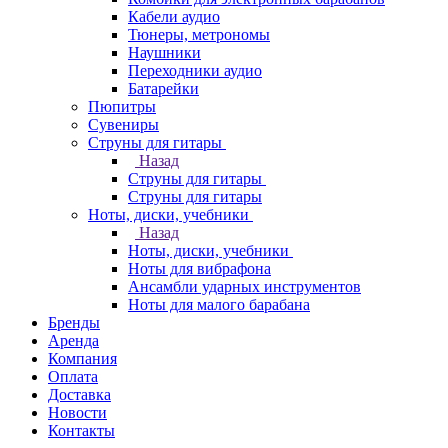
Кабели аудио
Тюнеры, метрономы
Наушники
Переходники аудио
Батарейки
Пюпитры
Сувениры
Струны для гитары
Назад
Струны для гитары
Струны для гитары
Ноты, диски, учебники
Назад
Ноты, диски, учебники
Ноты для вибрафона
Ансамбли ударных инструментов
Ноты для малого барабана
Бренды
Аренда
Компания
Оплата
Доставка
Новости
Контакты