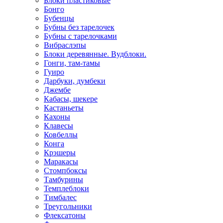
Блоки пластиковые
Бонго
Бубенцы
Бубны без тарелочек
Бубны с тарелочками
Вибраслэпы
Блоки деревянные. Вудблоки.
Гонги, там-тамы
Гуиро
Дарбуки, думбеки
Джембе
Кабасы, шекере
Кастаньеты
Кахоны
Клавесы
Ковбеллы
Конга
Крэшеры
Маракасы
Стомпбоксы
Тамбурины
Темплеблоки
Тимбалес
Треугольники
Флексатоны