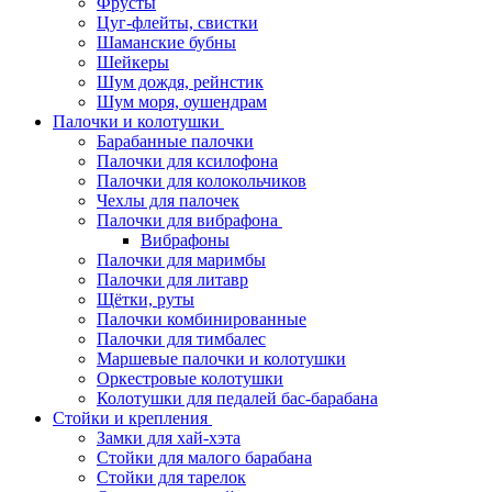
Фрусты
Цуг-флейты, свистки
Шаманские бубны
Шейкеры
Шум дождя, рейнстик
Шум моря, оушендрам
Палочки и колотушки
Барабанные палочки
Палочки для ксилофона
Палочки для колокольчиков
Чехлы для палочек
Палочки для вибрафона
Вибрафоны
Палочки для маримбы
Палочки для литавр
Щётки, руты
Палочки комбинированные
Палочки для тимбалес
Маршевые палочки и колотушки
Оркестровые колотушки
Колотушки для педалей бас-барабана
Стойки и крепления
Замки для хай-хэта
Стойки для малого барабана
Стойки для тарелок