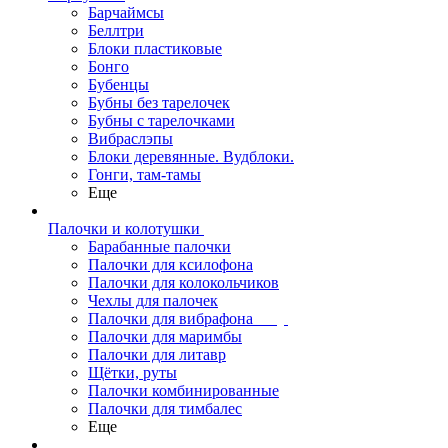
Барчаймсы
Беллтри
Блоки пластиковые
Бонго
Бубенцы
Бубны без тарелочек
Бубны с тарелочками
Вибраслэпы
Блоки деревянные. Вудблоки.
Гонги, там-тамы
Еще
Палочки и колотушки
Барабанные палочки
Палочки для ксилофона
Палочки для колокольчиков
Чехлы для палочек
Палочки для вибрафона
Палочки для маримбы
Палочки для литавр
Щётки, руты
Палочки комбинированные
Палочки для тимбалес
Еще