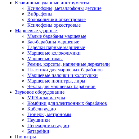
Клавишные ударные инструменты
Ксилофоны, металлофоны детские
Вибрафоны
Колокольчики оркестровые
Ксилофоны оркестровые
Маршевые ударные
Малые барабаны маршевые
Бас-барабаны маршевые
Тарелки парные маршевые
Маршевые колокольчики
Маршевые томы
Ремни, корсеты, наплечные держатели
Пластики для маршевых барабанов
Маршевые палочки и колотушки
Маршевые пюпитры, лиры
Чехлы для маршевых барабанов
Звуковое оборудование
MIDI-клавиатуры
Комбики для электронных барабанов
Кабели аудио
Тюнеры, метрономы
Наушники
Переходники аудио
Батарейки
Пюпитры