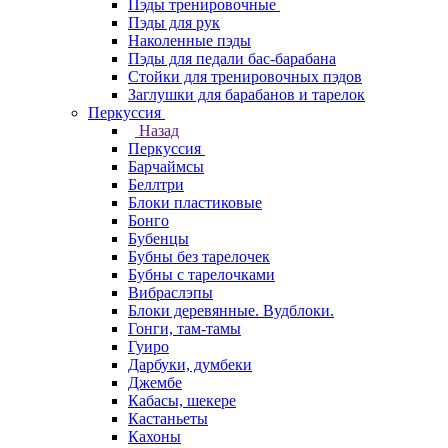
Пэды тренировочные
Пэды для рук
Наколенные пэды
Пэды для педали бас-барабана
Стойки для тренировочных пэдов
Заглушки для барабанов и тарелок
Перкуссия
Назад
Перкуссия
Барчаймсы
Беллтри
Блоки пластиковые
Бонго
Бубенцы
Бубны без тарелочек
Бубны с тарелочками
Вибраслэпы
Блоки деревянные. Вудблоки.
Гонги, там-тамы
Гуиро
Дарбуки, думбеки
Джембе
Кабасы, шекере
Кастаньеты
Кахоны