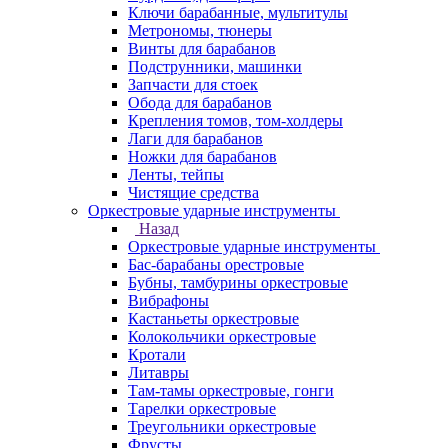
Ключи барабанные, мультитулы
Метрономы, тюнеры
Винты для барабанов
Подструнники, машинки
Запчасти для стоек
Обода для барабанов
Крепления томов, том-холдеры
Лаги для барабанов
Ножки для барабанов
Ленты, тейпы
Чистящие средства
Оркестровые ударные инструменты
Назад
Оркестровые ударные инструменты
Бас-барабаны орестровые
Бубны, тамбурины оркестровые
Вибрафоны
Кастаньеты оркестровые
Колокольчики оркестровые
Кротали
Литавры
Там-тамы оркестровые, гонги
Тарелки оркестровые
Треугольники оркестровые
Фрусты