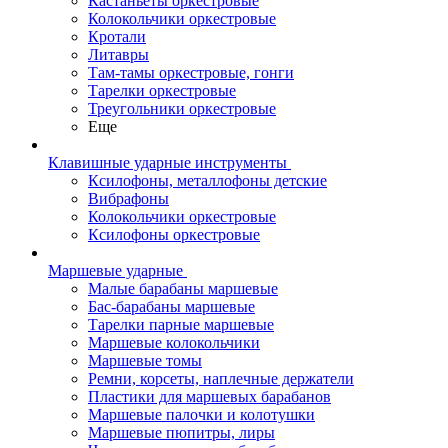
Кастаньеты оркестровые
Колокольчики оркестровые
Кротали
Литавры
Там-тамы оркестровые, гонги
Тарелки оркестровые
Треугольники оркестровые
Еще
Клавишные ударные инструменты
Ксилофоны, металлофоны детские
Вибрафоны
Колокольчики оркестровые
Ксилофоны оркестровые
Маршевые ударные
Малые барабаны маршевые
Бас-барабаны маршевые
Тарелки парные маршевые
Маршевые колокольчики
Маршевые томы
Ремни, корсеты, наплечные держатели
Пластики для маршевых барабанов
Маршевые палочки и колотушки
Маршевые пюпитры, лиры