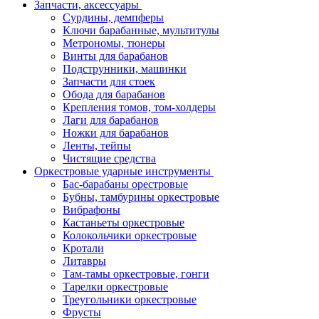
Запчасти, аксессуары
Сурдины, демпферы
Ключи барабанные, мультитулы
Метрономы, тюнеры
Винты для барабанов
Подструнники, машинки
Запчасти для стоек
Обода для барабанов
Крепления томов, том-холдеры
Лаги для барабанов
Ножки для барабанов
Ленты, тейпы
Чистящие средства
Оркестровые ударные инструменты
Бас-барабаны орестровые
Бубны, тамбурины оркестровые
Вибрафоны
Кастаньеты оркестровые
Колокольчики оркестровые
Кротали
Литавры
Там-тамы оркестровые, гонги
Тарелки оркестровые
Треугольники оркестровые
Фрусты