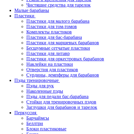
Чистящие средства для тарелок
Малые барабаны
Пластики
Пластики для малого барабана
Пластики для том-томов
Комплекты пластиков
Пластики для бас-барабана
Пластики для маршевых барабанов
Бесшумные сетчатые пластики
Пластики для литавр
Пластики для оркестровых барабанов
Наклейки на пластики
Отверстия для пластиков
Сурдины, демпферы для барабанов
Пэды тренировочные
Пэды для рук
Наколенные пэды
Пэды для педали бас-барабана
Стойки для тренировочных пэдов
Заглушки для барабанов и тарелок
Перкуссия
Барчаймсы
Беллтри
Блоки пластиковые