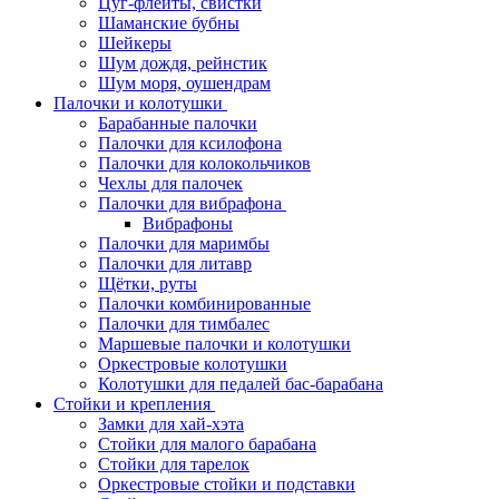
Цуг-флейты, свистки
Шаманские бубны
Шейкеры
Шум дождя, рейнстик
Шум моря, оушендрам
Палочки и колотушки
Барабанные палочки
Палочки для ксилофона
Палочки для колокольчиков
Чехлы для палочек
Палочки для вибрафона
Вибрафоны
Палочки для маримбы
Палочки для литавр
Щётки, руты
Палочки комбинированные
Палочки для тимбалес
Маршевые палочки и колотушки
Оркестровые колотушки
Колотушки для педалей бас-барабана
Стойки и крепления
Замки для хай-хэта
Стойки для малого барабана
Стойки для тарелок
Оркестровые стойки и подставки