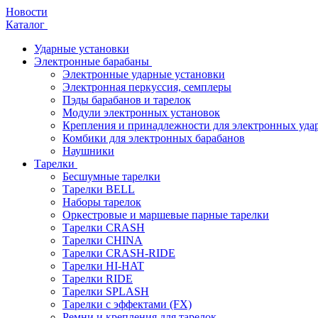
Новости
Каталог
Ударные установки
Электронные барабаны
Электронные ударные установки
Электронная перкуссия, семплеры
Пэды барабанов и тарелок
Модули электронных установок
Крепления и принадлежности для электронных уда
Комбики для электронных барабанов
Наушники
Тарелки
Бесшумные тарелки
Тарелки BELL
Наборы тарелок
Оркестровые и маршевые парные тарелки
Тарелки CRASH
Тарелки CHINA
Тарелки CRASH-RIDE
Тарелки HI-HAT
Тарелки RIDE
Тарелки SPLASH
Тарелки с эффектами (FX)
Ремни и крепления для тарелок