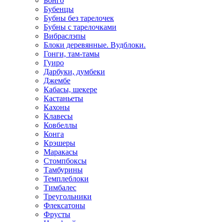
Бонго
Бубенцы
Бубны без тарелочек
Бубны с тарелочками
Вибраслэпы
Блоки деревянные. Вудблоки.
Гонги, там-тамы
Гуиро
Дарбуки, думбеки
Джембе
Кабасы, шекере
Кастаньеты
Кахоны
Клавесы
Ковбеллы
Конга
Крэшеры
Маракасы
Стомпбоксы
Тамбурины
Темплеблоки
Тимбалес
Треугольники
Флексатоны
Фрусты