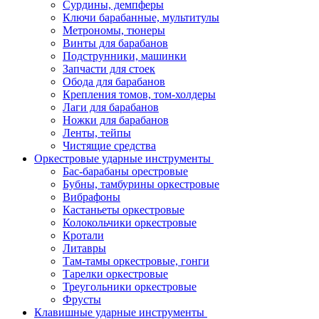
Сурдины, демпферы
Ключи барабанные, мультитулы
Метрономы, тюнеры
Винты для барабанов
Подструнники, машинки
Запчасти для стоек
Обода для барабанов
Крепления томов, том-холдеры
Лаги для барабанов
Ножки для барабанов
Ленты, тейпы
Чистящие средства
Оркестровые ударные инструменты
Бас-барабаны орестровые
Бубны, тамбурины оркестровые
Вибрафоны
Кастаньеты оркестровые
Колокольчики оркестровые
Кротали
Литавры
Там-тамы оркестровые, гонги
Тарелки оркестровые
Треугольники оркестровые
Фрусты
Клавишные ударные инструменты