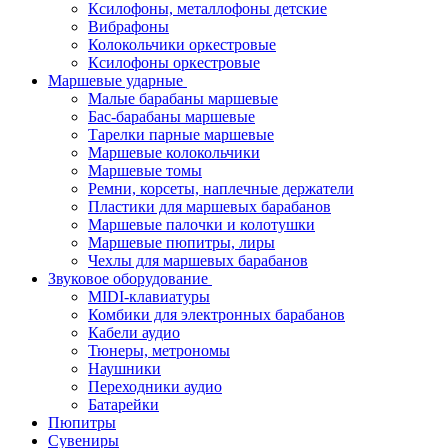
Ксилофоны, металлофоны детские
Вибрафоны
Колокольчики оркестровые
Ксилофоны оркестровые
Маршевые ударные
Малые барабаны маршевые
Бас-барабаны маршевые
Тарелки парные маршевые
Маршевые колокольчики
Маршевые томы
Ремни, корсеты, наплечные держатели
Пластики для маршевых барабанов
Маршевые палочки и колотушки
Маршевые пюпитры, лиры
Чехлы для маршевых барабанов
Звуковое оборудование
MIDI-клавиатуры
Комбики для электронных барабанов
Кабели аудио
Тюнеры, метрономы
Наушники
Переходники аудио
Батарейки
Пюпитры
Сувениры