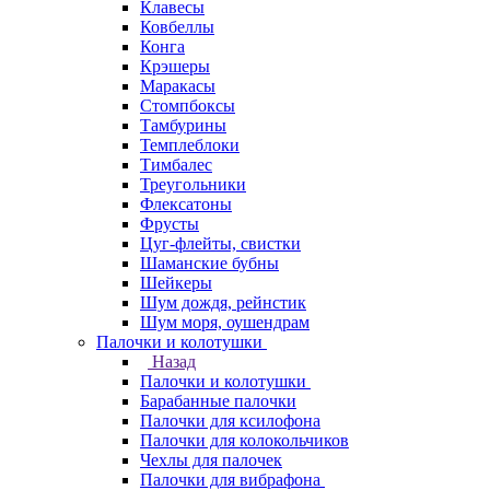
Клавесы
Ковбеллы
Конга
Крэшеры
Маракасы
Стомпбоксы
Тамбурины
Темплеблоки
Тимбалес
Треугольники
Флексатоны
Фрусты
Цуг-флейты, свистки
Шаманские бубны
Шейкеры
Шум дождя, рейнстик
Шум моря, оушендрам
Палочки и колотушки
Назад
Палочки и колотушки
Барабанные палочки
Палочки для ксилофона
Палочки для колокольчиков
Чехлы для палочек
Палочки для вибрафона