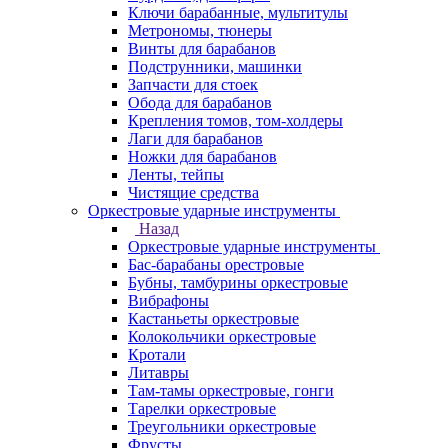
Ключи барабанные, мультитулы
Метрономы, тюнеры
Винты для барабанов
Подструнники, машинки
Запчасти для стоек
Обода для барабанов
Крепления томов, том-холдеры
Лаги для барабанов
Ножки для барабанов
Ленты, тейпы
Чистящие средства
Оркестровые ударные инструменты
Назад
Оркестровые ударные инструменты
Бас-барабаны орестровые
Бубны, тамбурины оркестровые
Вибрафоны
Кастаньеты оркестровые
Колокольчики оркестровые
Кротали
Литавры
Там-тамы оркестровые, гонги
Тарелки оркестровые
Треугольники оркестровые
Фрусты