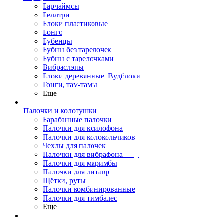
Барчаймсы
Беллтри
Блоки пластиковые
Бонго
Бубенцы
Бубны без тарелочек
Бубны с тарелочками
Вибраслэпы
Блоки деревянные. Вудблоки.
Гонги, там-тамы
Еще
Палочки и колотушки
Барабанные палочки
Палочки для ксилофона
Палочки для колокольчиков
Чехлы для палочек
Палочки для вибрафона
Палочки для маримбы
Палочки для литавр
Щётки, руты
Палочки комбинированные
Палочки для тимбалес
Еще