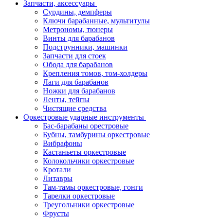
Запчасти, аксессуары
Сурдины, демпферы
Ключи барабанные, мультитулы
Метрономы, тюнеры
Винты для барабанов
Подструнники, машинки
Запчасти для стоек
Обода для барабанов
Крепления томов, том-холдеры
Лаги для барабанов
Ножки для барабанов
Ленты, тейпы
Чистящие средства
Оркестровые ударные инструменты
Бас-барабаны орестровые
Бубны, тамбурины оркестровые
Вибрафоны
Кастаньеты оркестровые
Колокольчики оркестровые
Кротали
Литавры
Там-тамы оркестровые, гонги
Тарелки оркестровые
Треугольники оркестровые
Фрусты