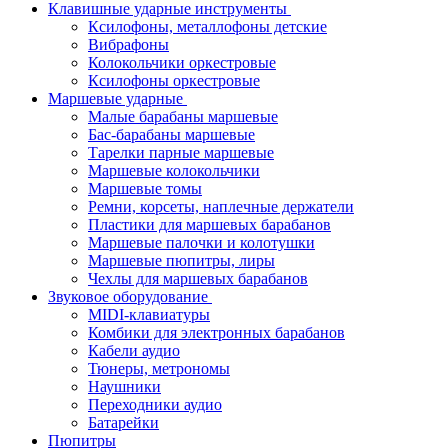
Клавишные ударные инструменты
Ксилофоны, металлофоны детские
Вибрафоны
Колокольчики оркестровые
Ксилофоны оркестровые
Маршевые ударные
Малые барабаны маршевые
Бас-барабаны маршевые
Тарелки парные маршевые
Маршевые колокольчики
Маршевые томы
Ремни, корсеты, наплечные держатели
Пластики для маршевых барабанов
Маршевые палочки и колотушки
Маршевые пюпитры, лиры
Чехлы для маршевых барабанов
Звуковое оборудование
MIDI-клавиатуры
Комбики для электронных барабанов
Кабели аудио
Тюнеры, метрономы
Наушники
Переходники аудио
Батарейки
Пюпитры