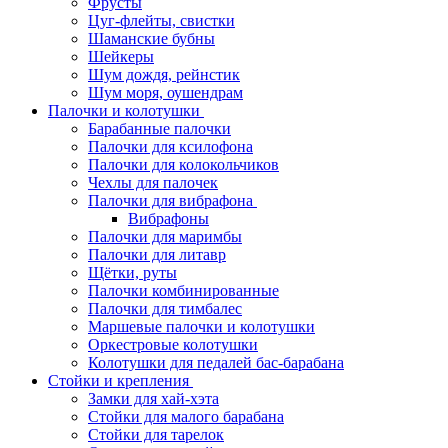
Фрусты
Цуг-флейты, свистки
Шаманские бубны
Шейкеры
Шум дождя, рейнстик
Шум моря, оушендрам
Палочки и колотушки
Барабанные палочки
Палочки для ксилофона
Палочки для колокольчиков
Чехлы для палочек
Палочки для вибрафона
Вибрафоны
Палочки для маримбы
Палочки для литавр
Щётки, руты
Палочки комбинированные
Палочки для тимбалес
Маршевые палочки и колотушки
Оркестровые колотушки
Колотушки для педалей бас-барабана
Стойки и крепления
Замки для хай-хэта
Стойки для малого барабана
Стойки для тарелок