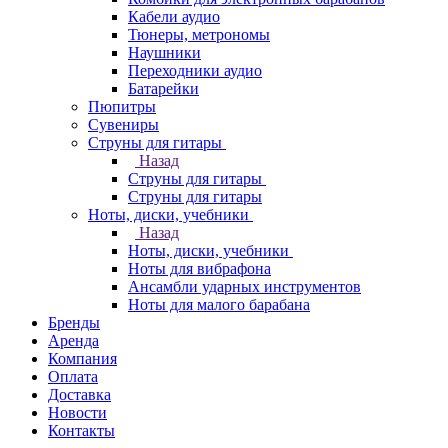
Кабели аудио
Тюнеры, метрономы
Наушники
Переходники аудио
Батарейки
Пюпитры
Сувениры
Струны для гитары
Назад
Струны для гитары
Струны для гитары
Ноты, диски, учебники
Назад
Ноты, диски, учебники
Ноты для вибрафона
Ансамбли ударных инструментов
Ноты для малого барабана
Бренды
Аренда
Компания
Оплата
Доставка
Новости
Контакты