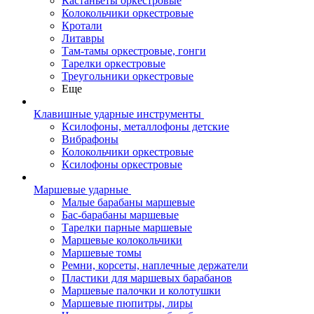
Кастаньеты оркестровые
Колокольчики оркестровые
Кротали
Литавры
Там-тамы оркестровые, гонги
Тарелки оркестровые
Треугольники оркестровые
Еще
Клавишные ударные инструменты
Ксилофоны, металлофоны детские
Вибрафоны
Колокольчики оркестровые
Ксилофоны оркестровые
Маршевые ударные
Малые барабаны маршевые
Бас-барабаны маршевые
Тарелки парные маршевые
Маршевые колокольчики
Маршевые томы
Ремни, корсеты, наплечные держатели
Пластики для маршевых барабанов
Маршевые палочки и колотушки
Маршевые пюпитры, лиры