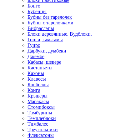
Блоки пластиковые
Бонго
Бубенцы
Бубны без тарелочек
Бубны с тарелочками
Вибраслэпы
Блоки деревянные. Вудблоки.
Гонги, там-тамы
Гуиро
Дарбуки, думбеки
Джембе
Кабасы, шекере
Кастаньеты
Кахоны
Клавесы
Ковбеллы
Конга
Крэшеры
Маракасы
Стомпбоксы
Тамбурины
Темплеблоки
Тимбалес
Треугольники
Флексатоны