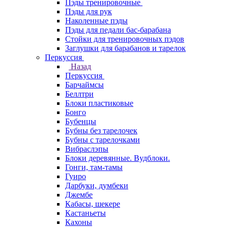
Пэды тренировочные
Пэды для рук
Наколенные пэды
Пэды для педали бас-барабана
Стойки для тренировочных пэдов
Заглушки для барабанов и тарелок
Перкуссия
Назад
Перкуссия
Барчаймсы
Беллтри
Блоки пластиковые
Бонго
Бубенцы
Бубны без тарелочек
Бубны с тарелочками
Вибраслэпы
Блоки деревянные. Вудблоки.
Гонги, там-тамы
Гуиро
Дарбуки, думбеки
Джембе
Кабасы, шекере
Кастаньеты
Кахоны