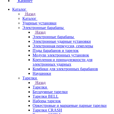
Кабинет
Каталог
Назад
Каталог
Ударные установки
Электронные барабаны
Назад
Электронные барабаны
Электронные ударные установки
Электронная перкуссия, семплеры
Пэды барабанов и тарелок
Модули электронных установок
Крепления и принадлежности для
электронных ударных
Комбики для электронных барабанов
Наушники
Тарелки
Назад
Тарелки
Бесшумные тарелки
Тарелки BELL
Наборы тарелок
Оркестровые и маршевые парные тарелки
Тарелки CRASH